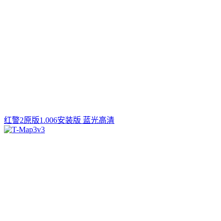
红警2原版1.006安装版 蓝光高清