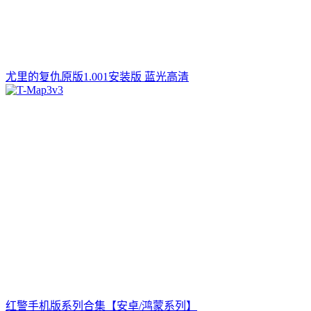
尤里的复仇原版1.001安装版 蓝光高清
红警手机版系列合集【安卓/鸿蒙系列】