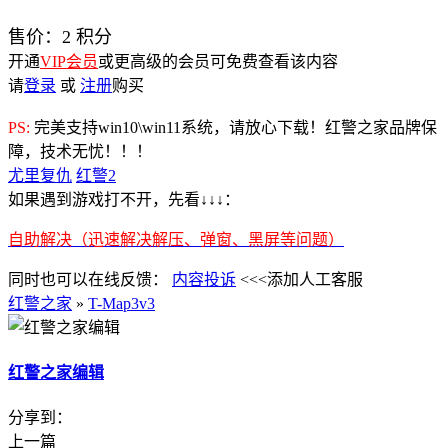
售价：
2
积分
开通
VIP会员
或更高级的会员可免费查看该内容
请
登录
或
注册
购买
PS:
完美支持win10\win11系统，请放心下载！红警之家品牌保
障，技术无忧！！！
尤里复仇
红警2
如果遇到游戏打不开，先看↓↓↓：
自助解决（迅速解决解压、弹窗、黑屏等问题）
同时也可以在线反馈：
内容投诉
<<<添加人工客服
红警之家
»
T-Map3v3
红警之家编辑
分享到：
上一篇