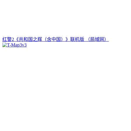
红警2《共和国之辉（含中国）》联机版 （局域网）