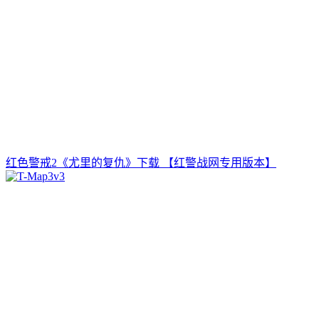
红色警戒2《尤里的复仇》下载 【红警战网专用版本】