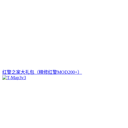
红警之家大礼包（精修红警MOD200+）