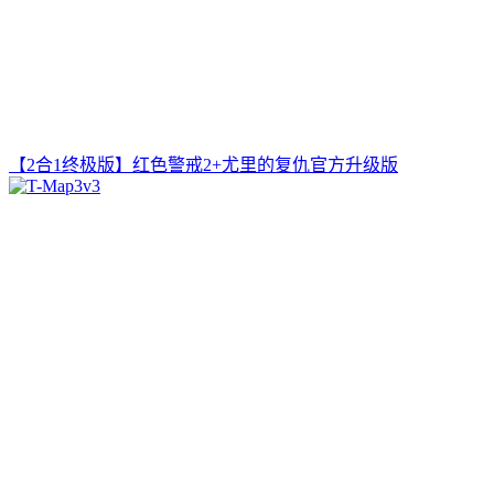
【2合1终极版】红色警戒2+尤里的复仇官方升级版