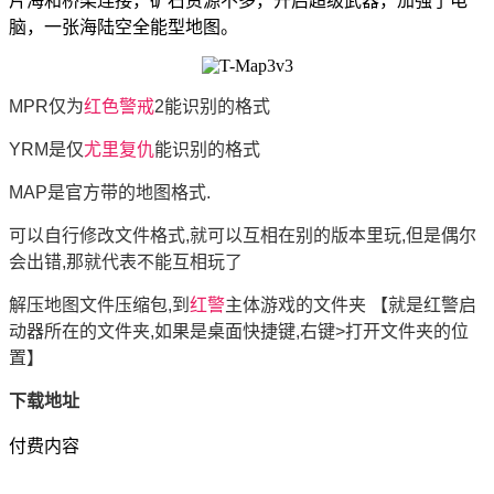
片海和桥梁连接，矿石资源不多，开启超级武器，加强了电
脑，一张海陆空全能型地图。
MPR仅为
红色警戒
2能识别的格式
YRM是仅
尤里复仇
能识别的格式
MAP是官方带的地图格式.
可以自行修改文件格式,就可以互相在别的版本里玩,但是偶尔
会出错,那就代表不能互相玩了
解压地图文件压缩包,到
红警
主体游戏的文件夹 【就是红警启
动器所在的文件夹,如果是桌面快捷键,右键>打开文件夹的位
置】
下载地址
付费内容