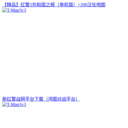
【精品】红警2共和国之辉（单机版）+200汉化地图
新红警战网平台下载（鸿图对战平台）