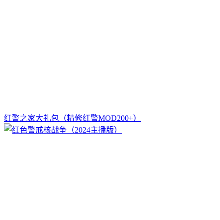
红警之家大礼包（精修红警MOD200+）