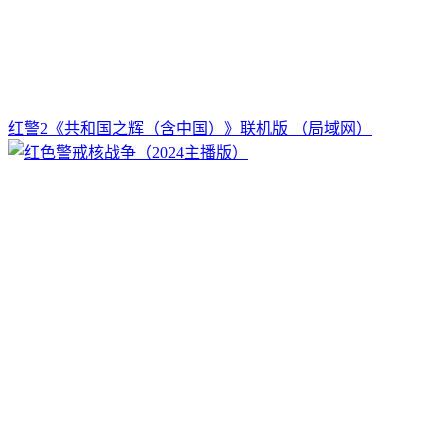
红警2《共和国之辉（含中国）》联机版 （局域网）