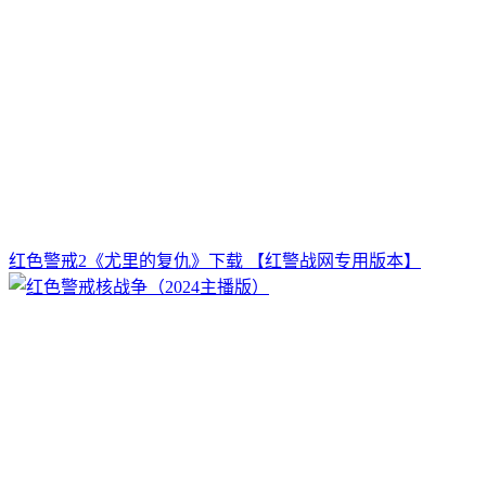
红色警戒2《尤里的复仇》下载 【红警战网专用版本】