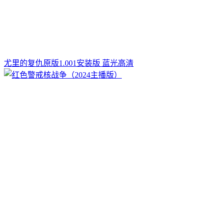
尤里的复仇原版1.001安装版 蓝光高清