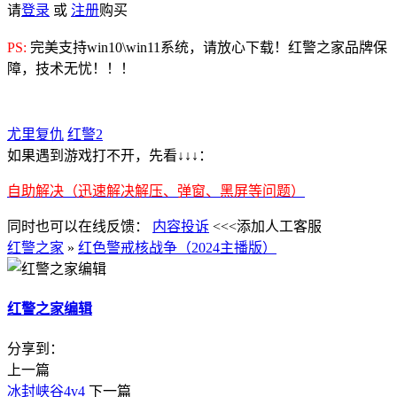
请
登录
或
注册
购买
PS:
完美支持win10\win11系统，请放心下载！红警之家品牌保
障，技术无忧！！！
尤里复仇
红警2
如果遇到游戏打不开，先看↓↓↓：
自助解决（迅速解决解压、弹窗、黑屏等问题）
同时也可以在线反馈：
内容投诉
<<<添加人工客服
红警之家
»
红色警戒核战争（2024主播版）
红警之家编辑
分享到：
上一篇
冰封峡谷4v4
下一篇