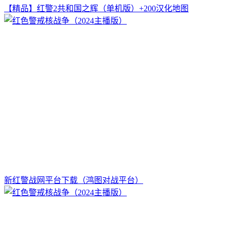
【精品】红警2共和国之辉（单机版）+200汉化地图
新红警战网平台下载（鸿图对战平台）