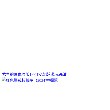
尤里的复仇原版1.001安装版 蓝光高清