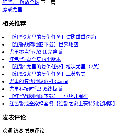
红警2：解放全球
下一篇
魔戒尤里
相关推荐
【红警2尤里的复仇任务】谍影重重(7关)
【红警战网地图下载】世界地图
尤里零点行动3.1b完整版
红色警戒2全集19个版本
【红警2尤里的复仇任务】枪决尤里（2关）
【红警2尤里的复仇任务】三英救美
尤里的复仇地球危机3.4mod
尤里科技时代3.95终极版
【红警战网地图下载】一小块儿围棋
红色警戒全家桶套餐【红警之家土豪特别定制版】
发表评论
欢迎 访客 发表评论