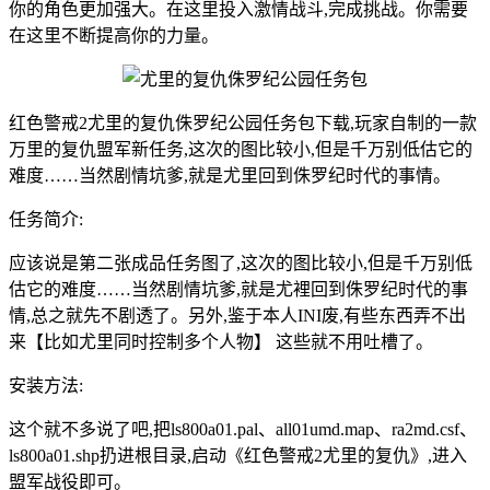
你的角色更加强大。在这里投入激情战斗,完成挑战。你需要
在这里不断提高你的力量。
红色警戒2尤里的复仇侏罗纪公园任务包下载,玩家自制的一款
万里的复仇盟军新任务,这次的图比较小,但是千万别低估它的
难度……当然剧情坑爹,就是尤里回到侏罗纪时代的事情。
任务简介:
应该说是第二张成品任务图了,这次的图比较小,但是千万别低
估它的难度……当然剧情坑爹,就是尤裡回到侏罗纪时代的事
情,总之就先不剧透了。另外,鉴于本人INI废,有些东西弄不出
来【比如尤里同时控制多个人物】 这些就不用吐槽了。
安装方法:
这个就不多说了吧,把ls800a01.pal、all01umd.map、ra2md.csf、
ls800a01.shp扔进根目录,启动《红色警戒2尤里的复仇》,进入
盟军战役即可。