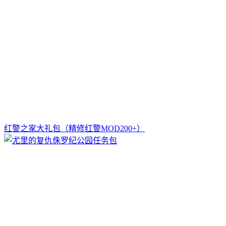
红警之家大礼包（精修红警MOD200+）