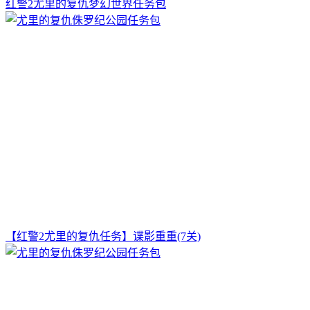
红警2尤里的复仇梦幻世界任务包
【红警2尤里的复仇任务】谍影重重(7关)