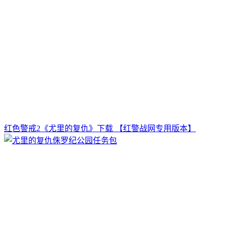
红色警戒2《尤里的复仇》下载 【红警战网专用版本】