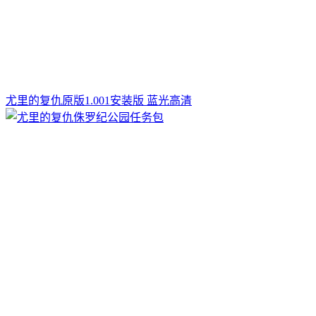
尤里的复仇原版1.001安装版 蓝光高清