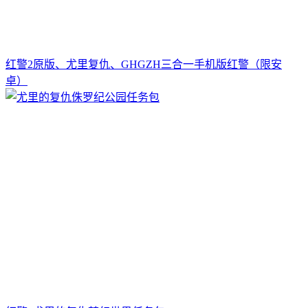
红警2原版、尤里复仇、GHGZH三合一手机版红警（限安
卓）