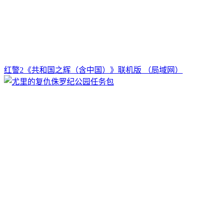
红警2《共和国之辉（含中国）》联机版 （局域网）