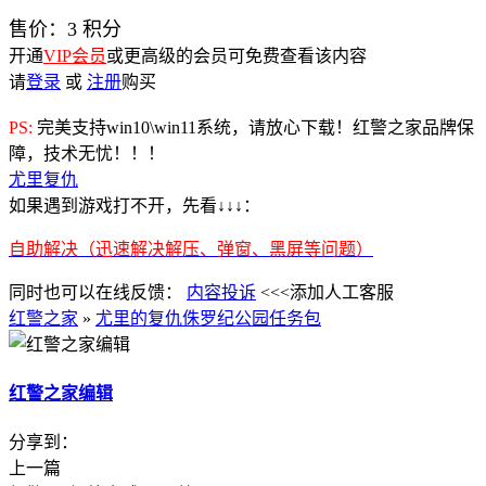
售价：
3
积分
开通
VIP会员
或更高级的会员可免费查看该内容
请
登录
或
注册
购买
PS:
完美支持win10\win11系统，请放心下载！红警之家品牌保
障，技术无忧！！！
尤里复仇
如果遇到游戏打不开，先看↓↓↓：
自助解决（迅速解决解压、弹窗、黑屏等问题）
同时也可以在线反馈：
内容投诉
<<<添加人工客服
红警之家
»
尤里的复仇侏罗纪公园任务包
红警之家编辑
分享到：
上一篇