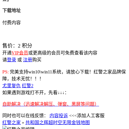
下载地址
付费内容
售价：
2
积分
开通
VIP会员
或更高级的会员可免费查看该内容
请
登录
或
注册
购买
PS:
完美支持win10\win11系统，请放心下载！红警之家品牌保
障，技术无忧！！！
尤里复仇
红警2
如果遇到游戏打不开，先看↓↓↓：
自助解决（迅速解决解压、弹窗、黑屏等问题）
同时也可以在线反馈：
内容投诉
<<<添加人工客服
红警之家
»
共和国之辉超时空无限金钱地图