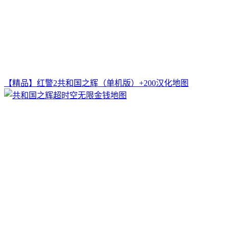
【精品】红警2共和国之辉（单机版）+200汉化地图