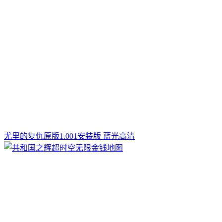
尤里的复仇原版1.001安装版 蓝光高清