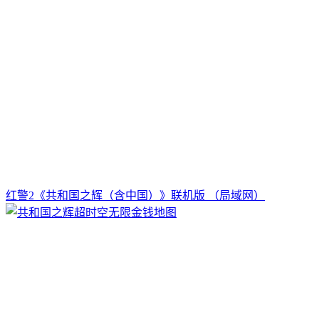
红警2《共和国之辉（含中国）》联机版 （局域网）