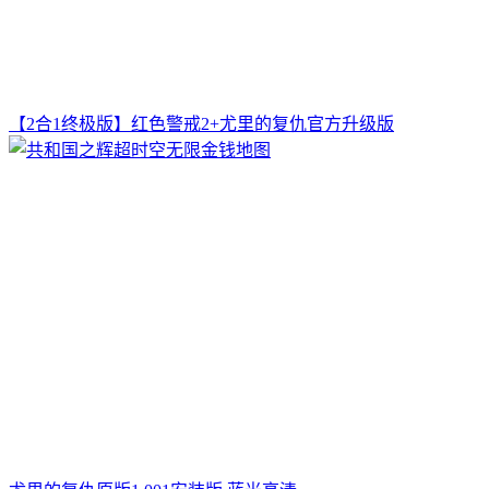
【2合1终极版】红色警戒2+尤里的复仇官方升级版