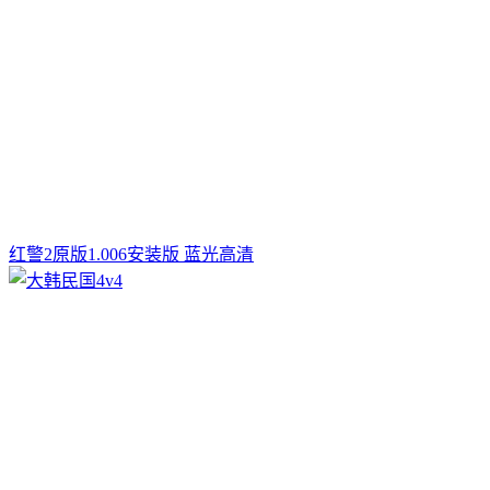
红警2原版1.006安装版 蓝光高清