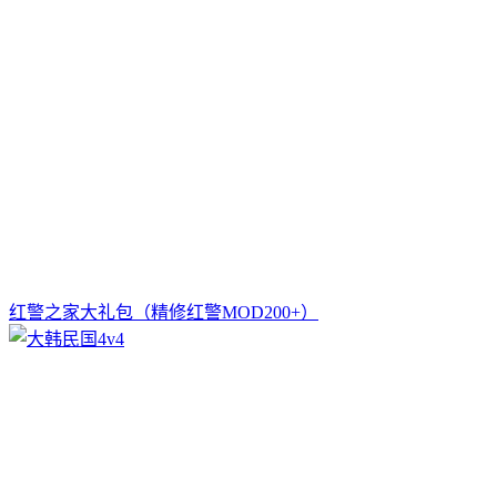
红警之家大礼包（精修红警MOD200+）