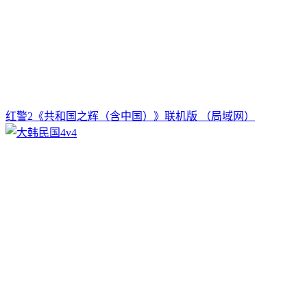
红警2《共和国之辉（含中国）》联机版 （局域网）