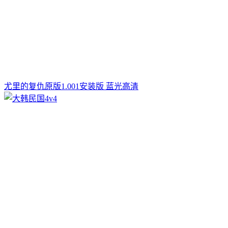
尤里的复仇原版1.001安装版 蓝光高清