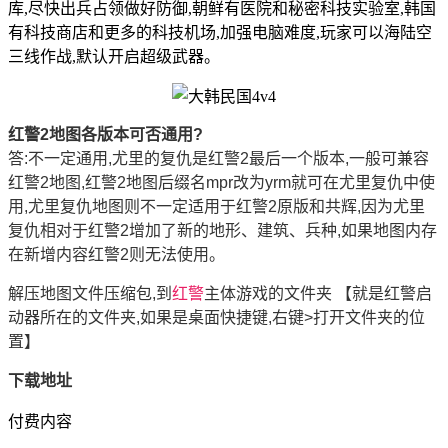
库,尽快出兵占领做好防御,朝鲜有医院和秘密科技实验室,韩国
有科技商店和更多的科技机场,加强电脑难度,玩家可以海陆空
三线作战,默认开启超级武器。
红警2地图各版本可否通用?
答:不一定通用,尤里的复仇是红警2最后一个版本,一般可兼容
红警2地图,红警2地图后缀名mpr改为yrm就可在尤里复仇中使
用,尤里复仇地图则不一定适用于红警2原版和共辉,因为尤里
复仇相对于红警2增加了新的地形、建筑、兵种,如果地图内存
在新增内容红警2则无法使用。
解压地图文件压缩包,到
红警
主体游戏的文件夹 【就是红警启
动器所在的文件夹,如果是桌面快捷键,右键>打开文件夹的位
置】
下载地址
付费内容