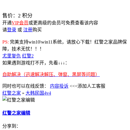
售价：
2
积分
开通
VIP会员
或更高级的会员可免费查看该内容
请
登录
或
注册
购买
PS:
完美支持win10\win11系统，请放心下载！红警之家品牌保
障，技术无忧！！！
尤里复仇
红警2
如果遇到游戏打不开，先看↓↓↓：
自助解决（迅速解决解压、弹窗、黑屏等问题）
同时也可以在线反馈：
内容投诉
<<<添加人工客服
红警之家
»
大韩民国4v4
红警之家编辑
分享到：