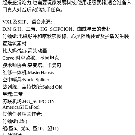
起来感觉吃力,也需要玩家发展科技,使用超级武器,适合准备入
门真人对战玩家的练手任务。
VXL及SHP、语音来源:
D.M.G.H、三帝、HG_SCIPCION、蜘蛛星云的素材
竹蜻蜓:电磁脉冲和喀秋莎图标、心灵阻断装置及护盾发生装
置建筑素材
韩大妈:指示箭头动画
Corvo:时空监狱、基因坦克
膜术师协会:突变塔、卡曼奇
维修一体机:MasterHaosis
空中哨兵:NucleiSplitter
战列舰、盖特快艇:Salted Old
星魂:三帝
苏联机场:HG_SCIPCION
AmericaGI DaFool
其他任务相关作者:
竹蜻蜓(盟8)
船(盟6、尤6、盟10、盟11)