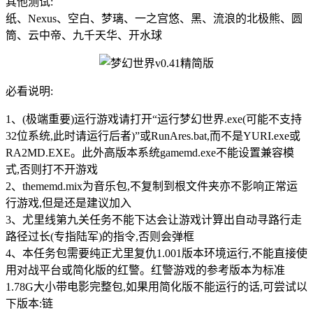
其他测试:
纸、Nexus、空白、梦璃、一之宫悠、黑、流浪的北极熊、圆
筒、云中帝、九千天华、开水球
必看说明:
1、(极端重要)运行游戏请打开“运行梦幻世界.exe(可能不支持
32位系统,此时请运行后者)”或RunAres.bat,而不是YURI.exe或
RA2MD.EXE。此外高版本系统gamemd.exe不能设置兼容模
式,否则打不开游戏
2、thememd.mix为音乐包,不复制到根文件夹亦不影响正常运
行游戏,但是还是建议加入
3、尤里线第九关任务不能下达会让游戏计算出自动寻路行走
路径过长(专指陆军)的指令,否则会弹框
4、本任务包需要纯正尤里复仇1.001版本环境运行,不能直接使
用对战平台或简化版的红警。红警游戏的参考版本为标准
1.78G大小带电影完整包,如果用简化版不能运行的话,可尝试以
下版本:链