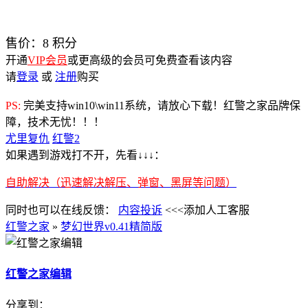
售价：
8
积分
开通
VIP会员
或更高级的会员可免费查看该内容
请
登录
或
注册
购买
PS:
完美支持win10\win11系统，请放心下载！红警之家品牌保
障，技术无忧！！！
尤里复仇
红警2
如果遇到游戏打不开，先看↓↓↓：
自助解决（迅速解决解压、弹窗、黑屏等问题）
同时也可以在线反馈：
内容投诉
<<<添加人工客服
红警之家
»
梦幻世界v0.41精简版
红警之家编辑
分享到：