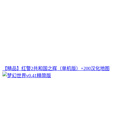
【精品】红警2共和国之辉（单机版）+200汉化地图