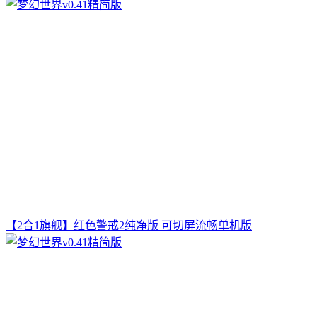
【2合1旗舰】红色警戒2纯净版 可切屏流畅单机版