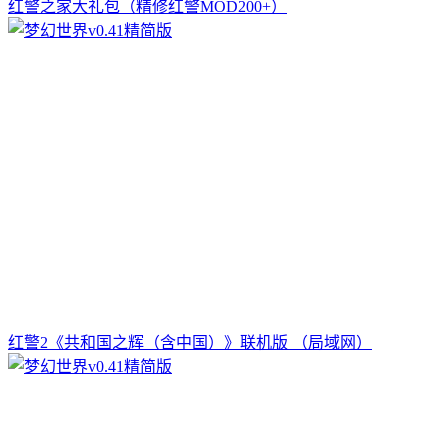
红警之家大礼包（精修红警MOD200+）
红警2《共和国之辉（含中国）》联机版 （局域网）