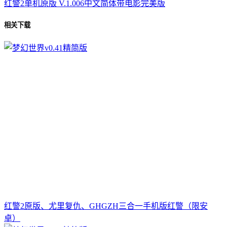
红警2单机原版 V.1.006中文简体带电影完美版
相关下载
红警2原版、尤里复仇、GHGZH三合一手机版红警（限安
卓）