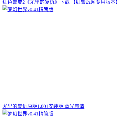
红色警戒2《尤里的复仇》下载 【红警战网专用版本】
尤里的复仇原版1.001安装版 蓝光高清