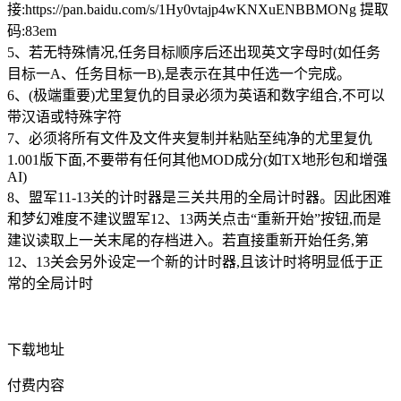
接:https://pan.baidu.com/s/1Hy0vtajp4wKNXuENBBMONg 提取
码:83em
5、若无特殊情况,任务目标顺序后还出现英文字母时(如任务
目标一A、任务目标一B),是表示在其中任选一个完成。
6、(极端重要)尤里复仇的目录必须为英语和数字组合,不可以
带汉语或特殊字符
7、必须将所有文件及文件夹复制并粘贴至纯净的尤里复仇
1.001版下面,不要带有任何其他MOD成分(如TX地形包和增强
AI)
8、盟军11-13关的计时器是三关共用的全局计时器。因此困难
和梦幻难度不建议盟军12、13两关点击“重新开始”按钮,而是
建议读取上一关末尾的存档进入。若直接重新开始任务,第
12、13关会另外设定一个新的计时器,且该计时将明显低于正
常的全局计时
下载地址
付费内容