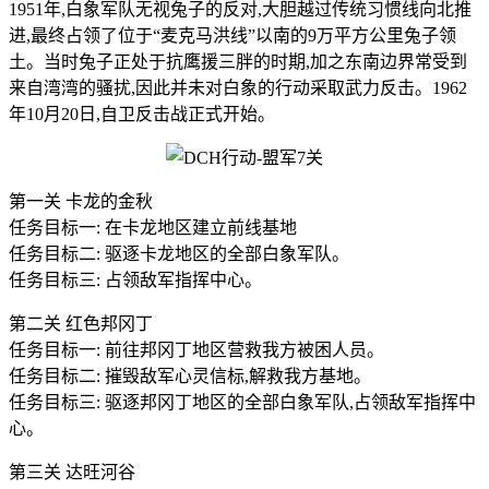
1951年,白象军队无视兔子的反对,大胆越过传统习惯线向北推
进,最终占领了位于“麦克马洪线”以南的9万平方公里兔子领
土。当时兔子正处于抗鹰援三胖的时期,加之东南边界常受到
来自湾湾的骚扰,因此并未对白象的行动采取武力反击。1962
年10月20日,自卫反击战正式开始。
第一关 卡龙的金秋
任务目标一: 在卡龙地区建立前线基地
任务目标二: 驱逐卡龙地区的全部白象军队。
任务目标三: 占领敌军指挥中心。
第二关 红色邦冈丁
任务目标一: 前往邦冈丁地区营救我方被困人员。
任务目标二: 摧毁敌军心灵信标,解救我方基地。
任务目标三: 驱逐邦冈丁地区的全部白象军队,占领敌军指挥中
心。
第三关 达旺河谷