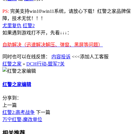
PS:
完美支持win10\win11系统，请放心下载！红警之家品牌保
障，技术无忧！！！
尤里复仇
红警2
如果遇到游戏打不开，先看↓↓↓：
自助解决（迅速解决解压、弹窗、黑屏等问题）
同时也可以在线反馈：
内容投诉
<<<添加人工客服
红警之家
»
DCH行动-盟军7关
红警之家编辑
分享到：
上一篇
红警2:高考战争
下一篇
万宁红警-魔改单位
相关推荐