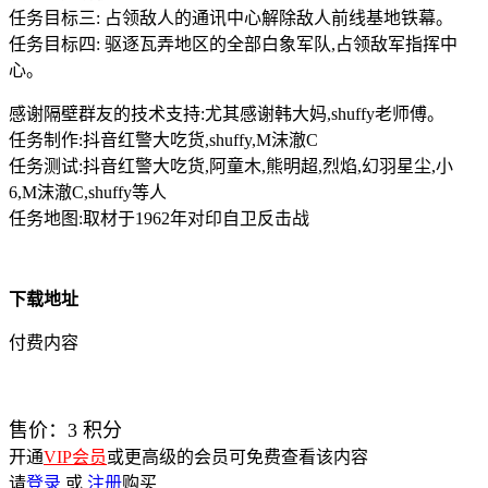
任务目标三: 占领敌人的通讯中心解除敌人前线基地铁幕。
任务目标四: 驱逐瓦弄地区的全部白象军队,占领敌军指挥中
心。
感谢隔壁群友的技术支持:尤其感谢韩大妈,shuffy老师傅。
任务制作:抖音红警大吃货,shuffy,M沫澈C
任务测试:抖音红警大吃货,阿童木,熊明超,烈焰,幻羽星尘,小
6,M沫澈C,shuffy等人
任务地图:取材于1962年对印自卫反击战
下载地址
付费内容
售价：
3
积分
开通
VIP会员
或更高级的会员可免费查看该内容
请
登录
或
注册
购买