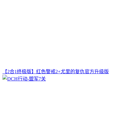
【2合1终极版】红色警戒2+尤里的复仇官方升级版