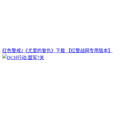
红色警戒2《尤里的复仇》下载 【红警战网专用版本】