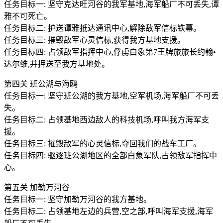
任务目标一: 坚守克达旺河谷的我军基地,海军船厂不可丢失,谭
雅不可死亡。
任务目标二: 护送谭雅抵达通讯中心,解除敌军信标铁幕。
任务目标三: 摧毁敌军心灵信标,获得我方基地支援。
任务目标四: 占领敌军指挥中心,俘虏白象第7王牌旅旅长约翰•
达尔维,并押送至我方基地处。
第四关 班公湖与海鸥
任务目标一: 坚守班公湖的我方基地,空军机场,海军船厂不可丢
失。
任务目标二: 占领基地西边敌人的科技机场,呼叫我方海军支
援。
任务目标三: 摧毁敌军的心灵信标,夺回我们的战车工厂。
任务目标四: 驱逐班公湖地区的全部白象军队,占领敌军指挥中
心。
第五关 加勒万河谷
任务目标一: 坚守加勒万河谷的我方基地。
任务目标二: 占领基地左边的兵营,空之部,呼叫海军支援,海军