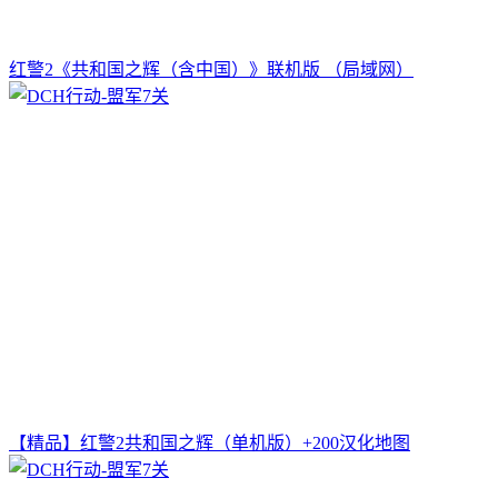
红警2《共和国之辉（含中国）》联机版 （局域网）
【精品】红警2共和国之辉（单机版）+200汉化地图