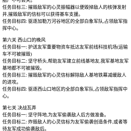
船厂不可丢失。
任务目标三: 摧毁敌军的心灵振幅器以便毁掉敌人的核弹发射
井,摧毁敌军的信标可以获得基车支援。
任务目标四: 驱逐加勒万河谷地区的全部白象军队,占领敌军指
挥中心。
第六关 西山口的晚风
任务目标一: 护送友军重要物资车抵达友军前线科技机场(运输
车不可被摧毁)
任务目标二: 坚守桥头,帮助友军建立前线基地友,我军基地友军
基地都不可被摧毁。
任务目标三: 摧毁敌军的心灵信标解除敌人基地铁幕减缓敌人
的进攻。
任务目标四: 驱逐西山口地区的全部白象军队,占领敌军指挥中
心。
第七关 决战瓦弄
任务目标一: 坚守阵地,为友军偷袭敌人后方做准备。
任务目标二: 炸毁敌人的心灵信标为友军偷袭创造条件,或者等
待友军成功偷袭敌后。