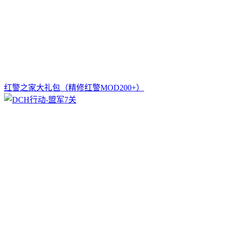
红警之家大礼包（精修红警MOD200+）