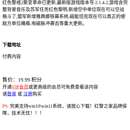
红色警戒2聚变革命已更新,最新版游戏版本号:2.1.4.2,游戏含完
整背景音乐及苏军任务红色黎明,新增空中单位现在可以空战
格斗了,盟军新增雅典娜铁幕系统,磁能坦克现在可以真正的使
敌方单位瘫痪,电磁脉冲袭击等重大更新。
下载地址
付费内容
售价：
19.99
积分
开通
VIP会员
或更高级的会员可免费查看该内容
请
登录
或
注册
购买
PS:
完美支持win10\win11系统，请放心下载！红警之家品牌保
障，技术无忧！！！