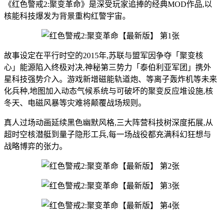
《红色警戒2:聚变革命》是深受玩家追捧的经典MOD作品,以
核能科技爆发为背景重构红警宇宙。
故事设定在平行时空的2015年,苏联与盟军因争夺「聚变核
心」能源陷入终极对决,神秘第三势力「泰伯利亚军团」携外
星科技强势介入。游戏新增磁能轨道炮、等离子轰炸机等未来
化兵种,地图加入动态气候系统与可破坏的聚变反应堆设施,核
冬天、电磁风暴等灾难将颠覆战场规则。
真人过场动画延续黑色幽默风格,三大阵营科技树深度拓展,从
超时空核潜艇到量子隐形工兵,每一场战役都充满科幻狂想与
战略博弈的张力。