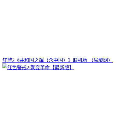
红警2《共和国之辉（含中国）》联机版 （局域网）