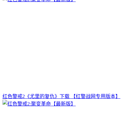
红色警戒2《尤里的复仇》下载 【红警战网专用版本】