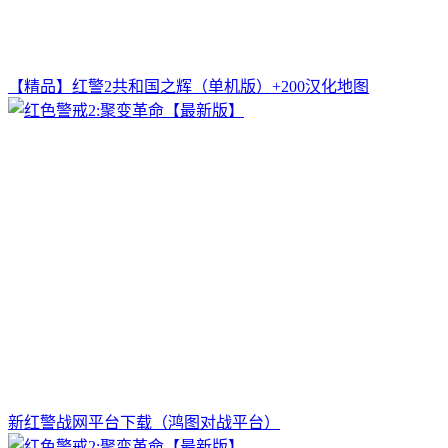
【精品】红警2共和国之辉（单机版）+200汉化地图
新红警战网平台下载（鸿图对战平台）