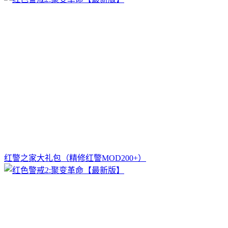
红警之家大礼包（精修红警MOD200+）