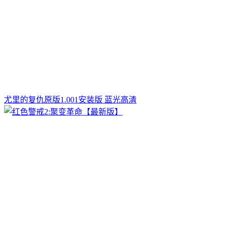
尤里的复仇原版1.001安装版 蓝光高清