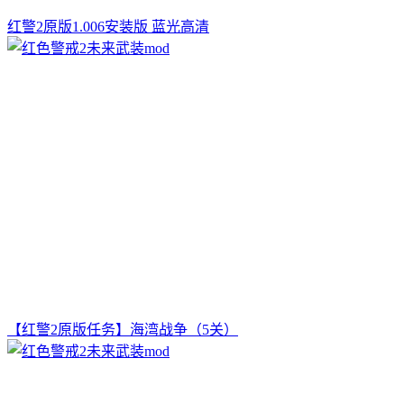
红警2原版1.006安装版 蓝光高清
【红警2原版任务】海湾战争（5关）