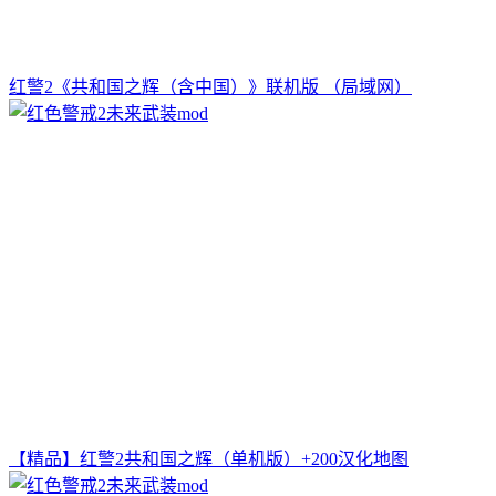
红警2《共和国之辉（含中国）》联机版 （局域网）
【精品】红警2共和国之辉（单机版）+200汉化地图