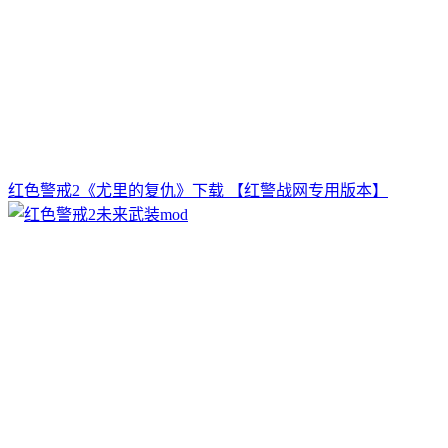
红色警戒2《尤里的复仇》下载 【红警战网专用版本】