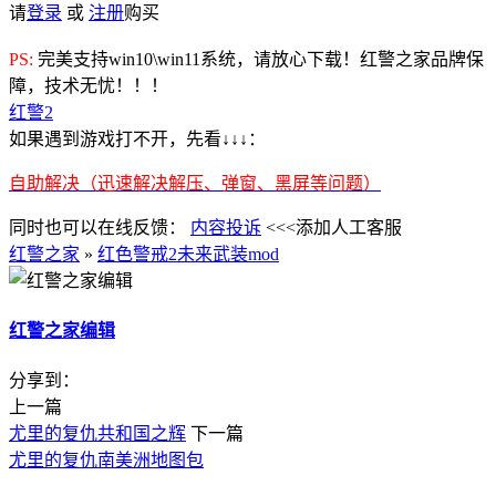
请
登录
或
注册
购买
PS:
完美支持win10\win11系统，请放心下载！红警之家品牌保
障，技术无忧！！！
红警2
如果遇到游戏打不开，先看↓↓↓：
自助解决（迅速解决解压、弹窗、黑屏等问题）
同时也可以在线反馈：
内容投诉
<<<添加人工客服
红警之家
»
红色警戒2未来武装mod
红警之家编辑
分享到：
上一篇
尤里的复仇共和国之辉
下一篇
尤里的复仇南美洲地图包