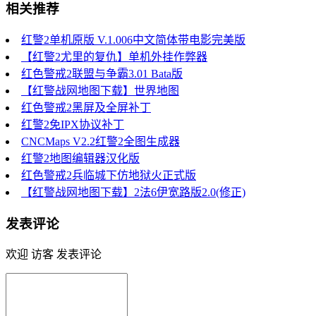
相关推荐
红警2单机原版 V.1.006中文简体带电影完美版
【红警2尤里的复仇】单机外挂作弊器
红色警戒2联盟与争霸3.01 Bata版
【红警战网地图下载】世界地图
红色警戒2黑屏及全屏补丁
红警2免IPX协议补丁
CNCMaps V2.2红警2全图生成器
红警2地图编辑器汉化版
红色警戒2兵临城下仿地狱火正式版
【红警战网地图下载】2法6伊宽路版2.0(修正)
发表评论
欢迎 访客 发表评论