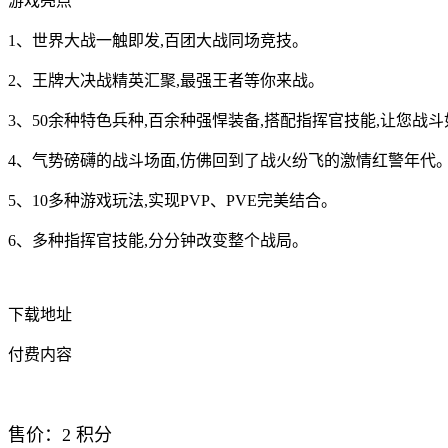
游戏亮点
1、世界大战一触即发,百团大战同场竞技。
2、王牌大决战精英汇聚,最强王者等你来战。
3、50余种特色兵种,百余种强悍装备,搭配指挥官技能,让您战
4、气势磅礴的战斗场面,仿佛回到了战火纷飞的激情红警年代
5、10多种游戏玩法,实现PVP、PVE完美结合。
6、多种指挥官技能,分分钟改变整个战局。
下载地址
付费内容
售价：
2
积分