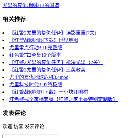
尤里的复仇地图213的国道
相关推荐
【红警2尤里的复仇任务】谍影重重(7关)
【红警战网地图下载】世界地图
尤里零点行动3.1b完整版
红色警戒2全集19个版本
【红警2尤里的复仇任务】枪决尤里（2关）
【红警2尤里的复仇任务】三英救美
尤里的复仇地球危机3.4mod
尤里科技时代3.95终极版
【红警战网地图下载】一小块儿围棋
红色警戒全家桶套餐【红警之家土豪特别定制版】
发表评论
欢迎 访客 发表评论