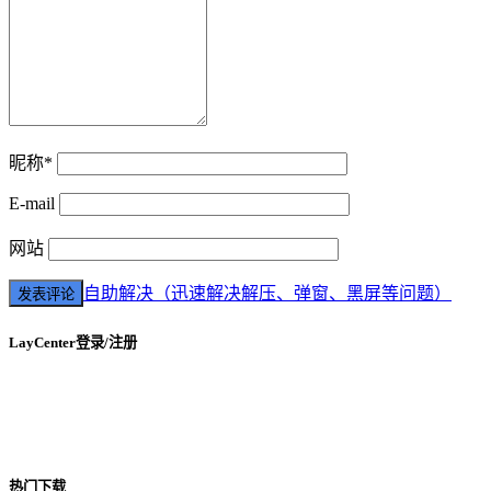
昵称*
E-mail
网站
自助解决（迅速解决解压、弹窗、黑屏等问题）
LayCenter登录/注册
热门下载