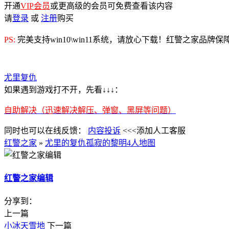
开通
VIP会员
或更高级的会员可免费查看该内容
请
登录
或
注册
购买
PS:
完美支持win10\win11系统，请放心下载！红警之家品牌
尤里复仇
如果遇到游戏打不开，先看↓↓↓：
自助解决（迅速解决解压、弹窗、黑屏等问题）
同时也可以在线反馈：
内容投诉
<<<添加人工客服
红警之家
»
尤里的复仇孤寂的黎明4人地图
红警之家编辑
分享到：
上一篇
小冰天雪地
下一篇