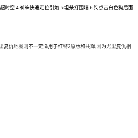
时空 4:蜘蛛快速走位引炮 5:坦杀打围墙 6:狗点击白色狗后面
,尤里复仇地图则不一定适用于红警2原版和共辉,因为尤里复仇相