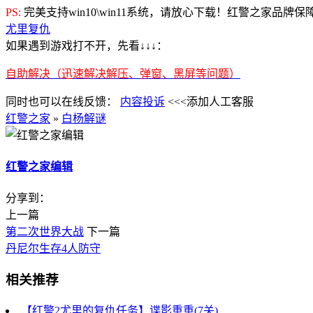
PS:
完美支持win10\win11系统，请放心下载！红警之家品牌
尤里复仇
如果遇到游戏打不开，先看↓↓↓：
自助解决（迅速解决解压、弹窗、黑屏等问题）
同时也可以在线反馈：
内容投诉
<<<添加人工客服
红警之家
»
白杨解谜
红警之家编辑
分享到：
上一篇
第二次世界大战
下一篇
丹尼尔生存4人防守
相关推荐
【红警2尤里的复仇任务】谍影重重(7关)