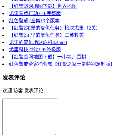
【红警战网地图下载】世界地图
尤里零点行动3.1b完整版
红色警戒2全集19个版本
【红警2尤里的复仇任务】枪决尤里（2关）
【红警2尤里的复仇任务】三英救美
尤里的复仇地球危机3.4mod
尤里科技时代3.95终极版
【红警战网地图下载】一小块儿围棋
红色警戒全家桶套餐【红警之家土豪特别定制版】
发表评论
欢迎 访客 发表评论