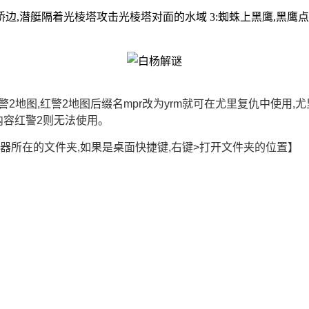
桥边,潜艇隔着光棱塔攻击光棱塔对面的水域 3:蜘蛛上黑鹰,黑鹰点超
警2地图,红警2地图后缀名mpr改为yrm就可在尤里复仇中使用
内容红警2则无法使用。
器所在的文件夹,如果是桌面快捷键,右键>打开文件夹的位置】