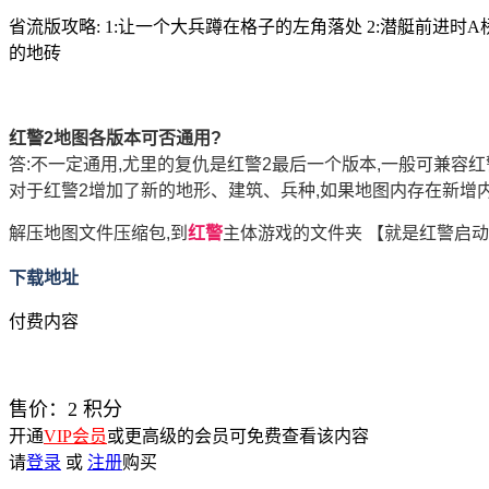
省流版攻略: 1:让一个大兵蹲在格子的左角落处 2:潜艇前进时A
的地砖
红警2地图各版本可否通用?
答:不一定通用,尤里的复仇是红警2最后一个版本,一般可兼容红
对于红警2增加了新的地形、建筑、兵种,如果地图内存在新增
解压地图文件压缩包,到
红警
主体游戏的文件夹 【就是红警启动
下载地址
付费内容
售价：
2
积分
开通
VIP会员
或更高级的会员可免费查看该内容
请
登录
或
注册
购买