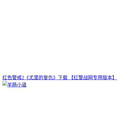
红色警戒2《尤里的复仇》下载 【红警战网专用版本】