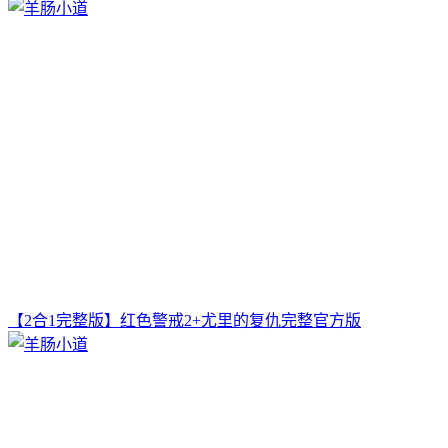
【2合1完整版】红色警戒2+尤里的复仇完整官方版