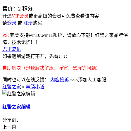
售价：
2
积分
开通
VIP会员
或更高级的会员可免费查看该内容
请
登录
或
注册
购买
PS:
完美支持win10\win11系统，请放心下载！红警之家品牌保
障，技术无忧！！！
尤里复仇
如果遇到游戏打不开，先看↓↓↓：
自助解决（迅速解决解压、弹窗、黑屏等问题）
同时也可以在线反馈：
内容投诉
<<<添加人工客服
红警之家
»
羊肠小道
红警之家编辑
分享到：
上一篇