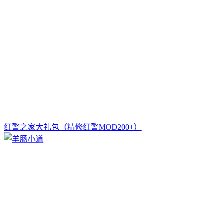
红警之家大礼包（精修红警MOD200+）