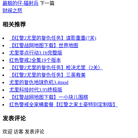
最靓的仔-辐射兵
下一篇
财阀之怒
相关推荐
【红警2尤里的复仇任务】谍影重重(7关)
【红警战网地图下载】世界地图
尤里零点行动3.1b完整版
红色警戒2全集19个版本
【红警2尤里的复仇任务】枪决尤里（2关）
【红警2尤里的复仇任务】三英救美
尤里的复仇地球危机3.4mod
尤里科技时代3.95终极版
【红警战网地图下载】一小块儿围棋
红色警戒全家桶套餐【红警之家土豪特别定制版】
发表评论
欢迎 访客 发表评论