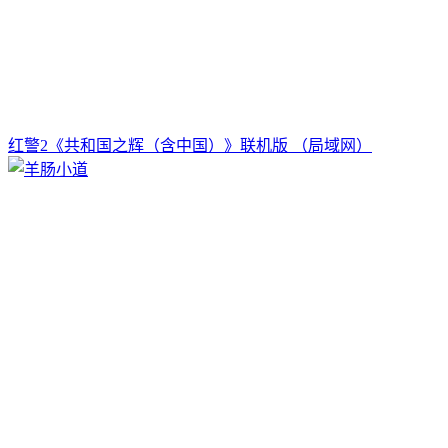
红警2《共和国之辉（含中国）》联机版 （局域网）