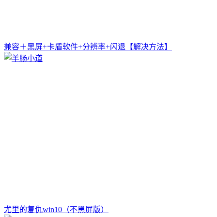
兼容＋黑屏+卡盾软件+分辨率+闪退【解决方法】
尤里的复仇win10（不黑屏版）