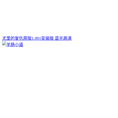
尤里的复仇原版1.001安装版 蓝光高清