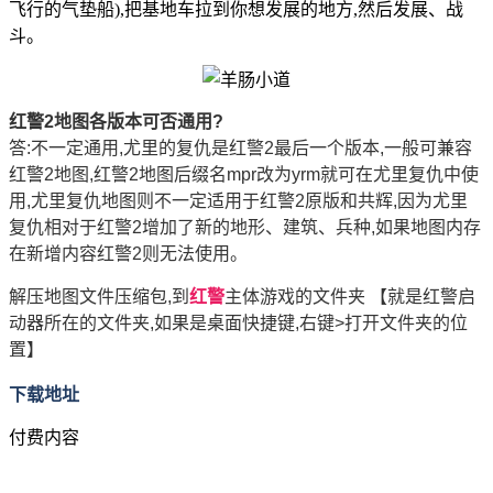
飞行的气垫船),把基地车拉到你想发展的地方,然后发展、战
斗。
红警2地图各版本可否通用?
答:不一定通用,尤里的复仇是红警2最后一个版本,一般可兼容
红警2地图,红警2地图后缀名mpr改为yrm就可在尤里复仇中使
用,尤里复仇地图则不一定适用于红警2原版和共辉,因为尤里
复仇相对于红警2增加了新的地形、建筑、兵种,如果地图内存
在新增内容红警2则无法使用。
解压地图文件压缩包,到
红警
主体游戏的文件夹 【就是红警启
动器所在的文件夹,如果是桌面快捷键,右键>打开文件夹的位
置】
下载地址
付费内容