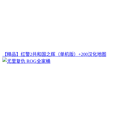
【精品】红警2共和国之辉（单机版）+200汉化地图