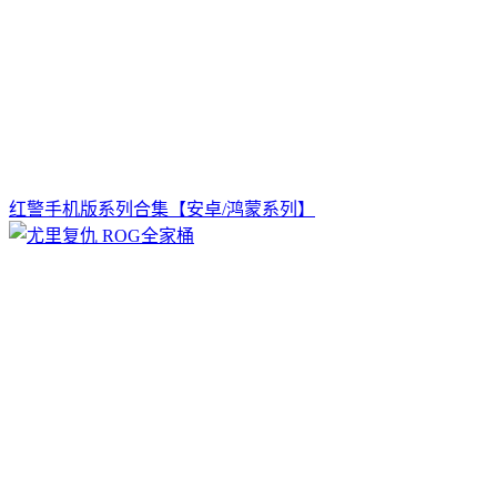
红警手机版系列合集【安卓/鸿蒙系列】