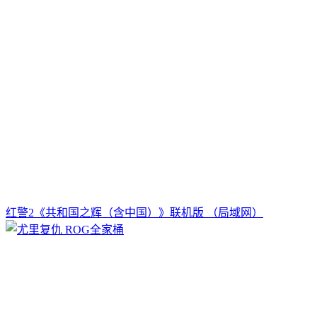
红警2《共和国之辉（含中国）》联机版 （局域网）