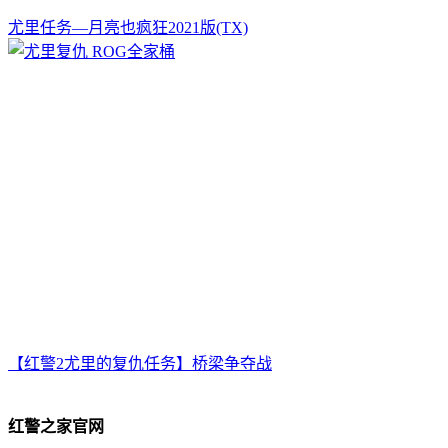
尤里任务—月亮也疯狂2021版(TX)
【红警2尤里的复仇任务】桥梁争夺战
红警之家官网