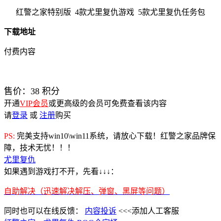
红警之家特别版 4款尤里复仇游戏 5款尤里复仇任务包
下载地址
付费内容
售价：
38
积分
开通
VIP会员
或更高级的会员可免费查看该内容
请
登录
或
注册
购买
PS:
完美支持win10\win11系统，请放心下载！红警之家品牌保
障，技术无忧！！！
尤里复仇
如果遇到游戏打不开，先看↓↓↓：
自助解决（迅速解决解压、弹窗、黑屏等问题）
同时也可以在线反馈：
内容投诉
<<<添加人工客服