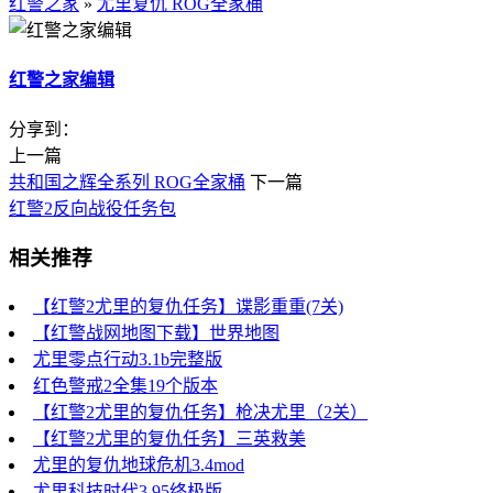
红警之家
»
尤里复仇 ROG全家桶
红警之家编辑
分享到：
上一篇
共和国之辉全系列 ROG全家桶
下一篇
红警2反向战役任务包
相关推荐
【红警2尤里的复仇任务】谍影重重(7关)
【红警战网地图下载】世界地图
尤里零点行动3.1b完整版
红色警戒2全集19个版本
【红警2尤里的复仇任务】枪决尤里（2关）
【红警2尤里的复仇任务】三英救美
尤里的复仇地球危机3.4mod
尤里科技时代3.95终极版