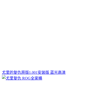
尤里的复仇原版1.001安装版 蓝光高清