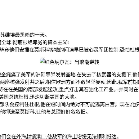
个苏维埃最黑暗的一天。
满全球!彻底根绝卑劣的资本主义!
怪,毕竟他们安插在莫斯科等地的间谍早已被心灵军团控制,恐怕
完全瘫痪了美军的洲际导弹发射基地,在失去了核武器的支援下,
两座核弹发射井之后,相信欧洲方面不敢轻举妄动,因此,我军前
队将在在美国的南部发起猛攻,重点打击其石油化工产业。并同时
美国总统杜根,迅速切断美国的大脑。
力部队会控制住杜根,他在短时间内绝对不可能逃离白宫。现在,他
将他押送至莫斯科,让他与总理好好叙叙旧。
他们会在外海封锁港口,使敌军的海上增援无法顺利抵达。