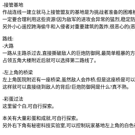
-接管基地
作战连线一建立就马上接管盟友的基地是为挑战者准备的困难模式,接
一定要合理利用这些资源!因为敌军的进攻会异常的猛烈,稳定防
另外小心遥控跨海偷牛和入侵者对重要建筑的轰炸,很恶心的(恶
路线:
-大路
一路从主路杀过去,直接撕破敌人的巨炮防御网,最简单粗暴的
占领五角大楼附近后就可以选择第二路线了。
-左上角的桥梁
左上角医院附近有一座桥梁,虽然敌人会炸桥,但是这座桥是可以
这样就可以直接绕到敌人的背后!巨炮防御网是什么?真不熟。
-彩蛋过法
这里留个白,可自行探索。
本关有大量彩蛋和成就,可自行探索。
另外右下角有秘密科技实验室,可以控制玩家基地左上角的白色夜