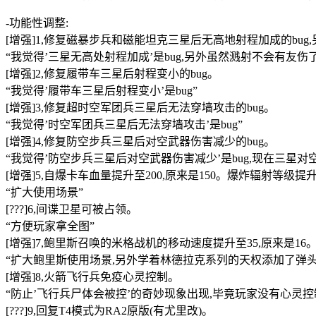
-功能性调整:
[增强]1,修复磁暴步兵和磁能坦克三星后无高地射程加成的bug
“我觉得’三星无高处射程加成’是bug,另外虽然溅射不会有友伤
[增强]2,修复履带车三星后射程变小的bug。
“我觉得’履带车三星后射程变小’是bug”
[增强]3,修复超时空军团兵三星后无法穿墙攻击的bug。
“我觉得’时空军团兵三星后无法穿墙攻击’是bug”
[增强]4,修复防空步兵三星后对空武器伤害减少的bug。
“我觉得’防空步兵三星后对空武器伤害减少’是bug,现在三星对
[增强]5,自爆卡车血量提升至200,原来是150。爆炸辐射等级提升至
“扩大使用场景”
[???]6,间谍卫星可被占领。
“方便玩家拿全图”
[增强]7,鲍里斯召唤的米格战机的移动速度提升至35,原来是
“扩大鲍里斯使用场景,另外学着林德拉克系列的天权添加了弹头
[增强]8,火箭飞行兵免疫心灵控制。
“防止’飞行兵尸体会被控’的奇妙现象出现,毕竟玩家没有心灵控
[???]9,回复T4模式为RA2原版(有尤里改)。