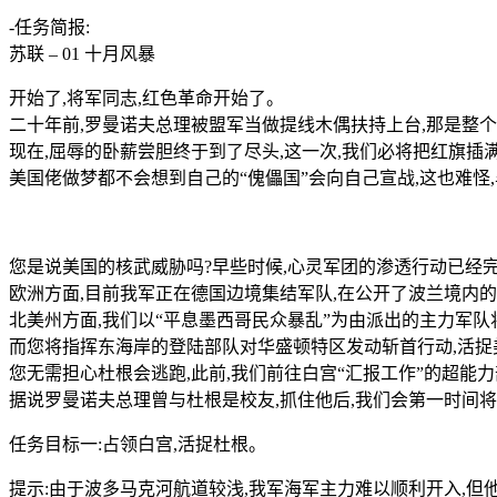
-任务简报:
苏联 – 01 十月风暴
开始了,将军同志,红色革命开始了。
二十年前,罗曼诺夫总理被盟军当做提线木偶扶持上台,那是整
现在,屈辱的卧薪尝胆终于到了尽头,这一次,我们必将把红旗插
美国佬做梦都不会想到自己的“傀儡国”会向自己宣战,这也难
您是说美国的核武威胁吗?早些时候,心灵军团的渗透行动已经
欧洲方面,目前我军正在德国边境集结军队,在公开了波兰境内的
北美州方面,我们以“平息墨西哥民众暴乱”为由派出的主力军
而您将指挥东海岸的登陆部队对华盛顿特区发动斩首行动,活捉
您无需担心杜根会逃跑,此前,我们前往白宫“汇报工作”的超能
据说罗曼诺夫总理曾与杜根是校友,抓住他后,我们会第一时间
任务目标一:占领白宫,活捉杜根。
提示:由于波多马克河航道较浅,我军海军主力难以顺利开入,但