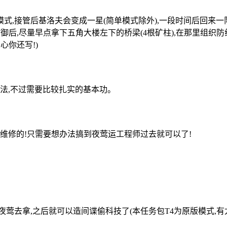
管后基洛夫会变成一星(简单模式除外),一段时间后回来一队三星天
御后,尽量早点拿下五角大楼左下的桥梁(4根矿柱),在那里组织
心你还写!)
方法,不过需要比较扎实的基本功。
维修的!只需要想办法搞到夜莺运工程师过去就可以了!
莺去拿,之后就可以造间谍偷科技了(本任务包T4为原版模式,有