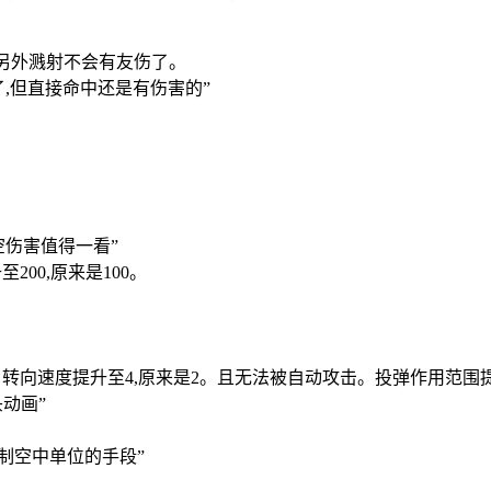
,另外溅射不会有友伤了。
了,但直接命中还是有伤害的”
空伤害值得一看”
200,原来是100。
16。转向速度提升至4,原来是2。且无法被自动攻击。投弹作用范
动画”
制空中单位的手段”