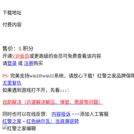
下载地址
付费内容
售价：
5
积分
开通
VIP会员
或更高级的会员可免费查看该内容
请
登录
或
注册
购买
PS:
完美支持win10\win11系统，请放心下载！红警之家品牌
尤里复仇
如果遇到游戏打不开，先看↓↓↓：
自助解决（迅速解决解压、弹窗、黑屏等问题）
同时也可以在线反馈：
内容投诉
<<<添加人工客服
红警之家
»
红色纳尔瓦：当浪潮逆转