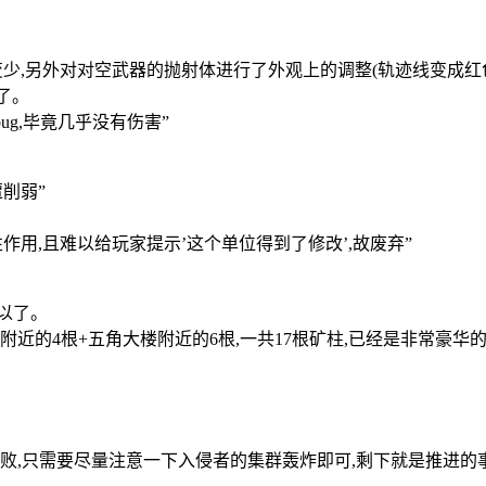
少,另外对对空武器的抛射体进行了外观上的调整(轨迹线变成红色
了。
g,毕竟几乎没有伤害”
削弱”
用,且难以给玩家提示’这个单位得到了修改’,故废弃”
可以了。
场附近的4根+五角大楼附近的6根,一共17根矿柱,已经是非常豪华
失败,只需要尽量注意一下入侵者的集群轰炸即可,剩下就是推进的