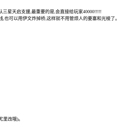
启支援,最重要的是,会直接给玩家40000!!!!!
防线,也可以用伊文炸掉桥,这样就不用管烦人的要塞和光棱了。
尤里改哦)。