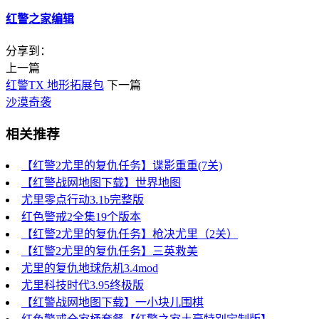
红警之家编辑
分享到：
上一篇
红警TX 地形拓展包
下一篇
沙漠奇袭
相关推荐
【红警2尤里的复仇任务】谍影重重(7关)
【红警战网地图下载】世界地图
尤里零点行动3.1b完整版
红色警戒2全集19个版本
【红警2尤里的复仇任务】枪决尤里（2关）
【红警2尤里的复仇任务】三英救美
尤里的复仇地球危机3.4mod
尤里科技时代3.95终极版
【红警战网地图下载】一小块儿围棋