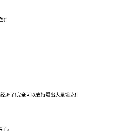
)”
的经济了!完全可以支持爆出大量坦克!
事了。