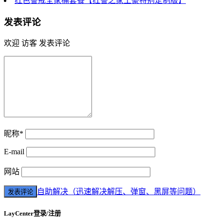
红色警戒全家桶套餐【红警之家土豪特别定制版】
发表评论
欢迎 访客 发表评论
昵称*
E-mail
网站
自助解决（迅速解决解压、弹窗、黑屏等问题）
LayCenter登录/注册