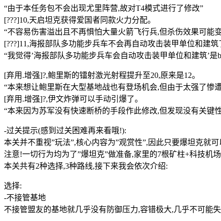
“由于本任务包不会出现尤里阵营,故对T4模式进行了修改”
[???]10,天启坦克获得爱国者同款火力分配。
“不容易伤害溢出且不再惧怕大量火箭飞行兵,但杀伤效果可能变
[???]11,海报部队多功能步兵车不会再自动攻击装甲单位和建筑
“我觉得’海报部队多功能步兵车会自动攻击装甲单位和建筑’是bu
[弃用.增强]?,鲍里斯的镭射激光射程提升至20,原来是12。
“本来想让鲍里斯在大型基地战也有登场机会,但由于太强了惨遭
[弃用.增强]?,伊文炸弹可以手动引爆了。
“本来因为苏军没有快速断桥的手段作此修改,但发现没有关键性作
-过关提示(感到过关困难再来看哦!):
本关并不重视”玩法”,核心内容为”观赏性”,因此只要爆坦克就
注意!一切行为均为了”爆坦克”做准备,家里的7根矿柱+科技机
本关共有2种选择,3种路线,接下来我会依次介绍:
选择:
-不接管基地
不接管盟友的基地就几乎没有防御压力,容错极大,几乎不可能