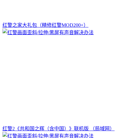
红警之家大礼包（精修红警MOD200+）
红警2《共和国之辉（含中国）》联机版 （局域网）