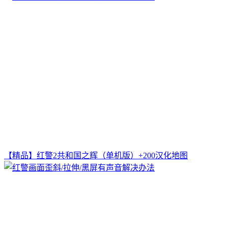
【精品】红警2共和国之辉（单机版）+200汉化地图