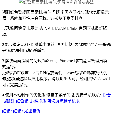
遇到红色警戒画面歪斜/拉伸问题,多因老游戏与现代宽屏显示
器、系统兼容性冲突导致。请按以下步骤排查
1.更新/回滚显卡驱动:去 NVIDIA/AMD/Intel 官网下载最新驱
动;
2显示器设置:OSD 菜单中确认“画面比例”为“原始”/“1:1/一般都
是16:9”,关闭“动态缩放”;
3.解决画面歪斜的问题,Ra2.exe、Yuri.exe 均右键,以管理员模
式运行。
更改高DPI设置==>高DPI缩放替代==>替代高DPI缩放行为打
勾,选项里选默认应用程序。确认退出即可。经测试Windows11
可以完美运行。
4.使用本站制作的优化版 修复了菜单问题 支持单机联机:
【2合
1旗舰】红色警戒2纯净版 可切屏流畅单机版
红警2
红警3
尤里复仇