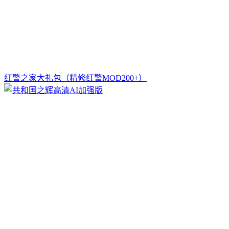
红警之家大礼包（精修红警MOD200+）