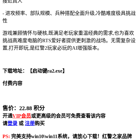
接近真人
- 进攻频率、部队规模、兵种搭配全面升级,冷酷难度极具挑战
性
游戏兼顾情怀与硬核,既满足老玩家重温经典的需求,也为喜欢
挑战高难度电脑的RTS爱好者提供更刺激的战场。无需复杂设
置,打开即玩,是红警2玩家必玩的AI增强版本。
下载地址：【启动键ra2.exe】
付费内容
售价：
22.88
积分
开通
VIP会员
或更高级的会员可免费查看该内容
请
登录
或
注册
购买
PS:
完美支持win10\win11系统，请放心下载！红警之家品牌