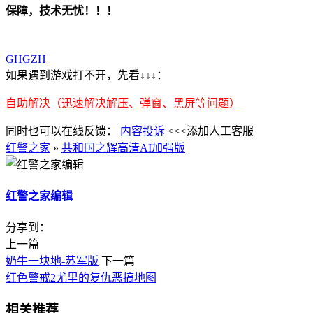
保障，技术无忧！！！
GHGZH
如果遇到游戏打不开，先看↓↓↓：
自助解决（迅速解决解压、弹窗、黑屏等问题）
同时也可以在线反馈：
内容投诉
<<<添加人工客服
红警之家
»
共和国之辉高清AI加强版
红警之家编辑
分享到：
上一篇
奶牛一块地-苏军版
下一篇
红色警戒2尤里的复仇恶搞地图
相关推荐