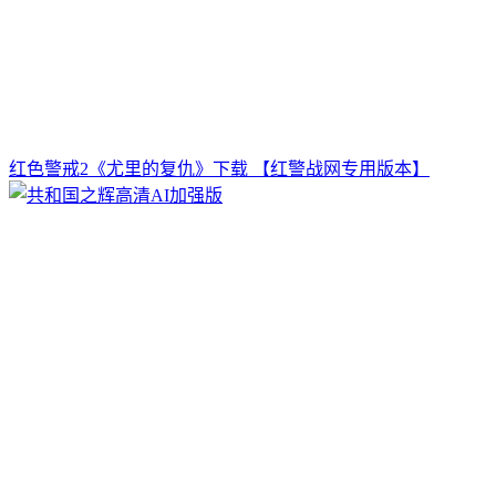
红色警戒2《尤里的复仇》下载 【红警战网专用版本】