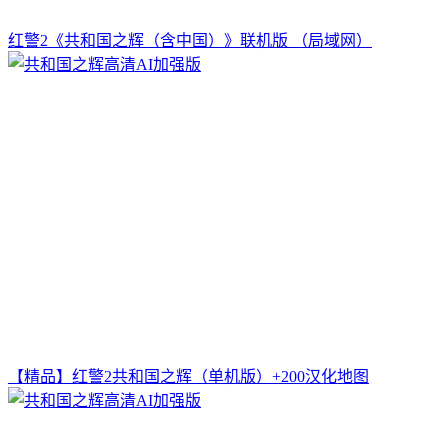
红警2《共和国之辉（含中国）》联机版 （局域网）
【精品】红警2共和国之辉（单机版）+200汉化地图