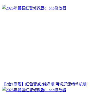
【2合1旗舰】红色警戒2纯净版 可切屏流畅单机版