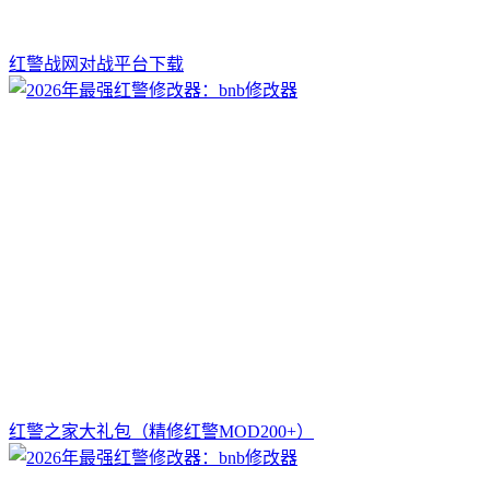
红警战网对战平台下载
红警之家大礼包（精修红警MOD200+）