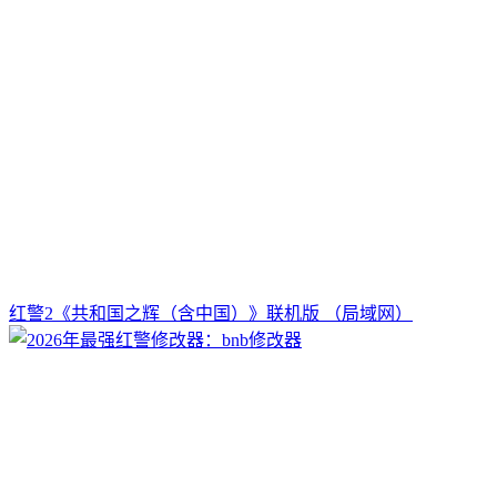
红警2《共和国之辉（含中国）》联机版 （局域网）