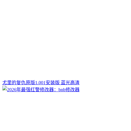
尤里的复仇原版1.001安装版 蓝光高清