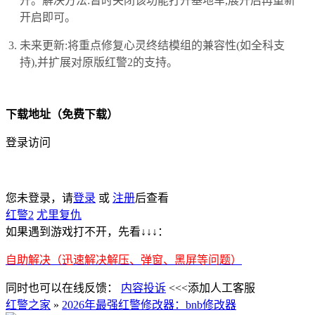
开。解决方法:暂时关闭该功能打开基地车,展开后再重新
开启即可。
未来更新:将重点修复心灵终结模组的兼容性(如全科支
持),并扩展对原版红警2的支持。
下载地址（免费下载）
登录访问
您未登录，请
登录
或
注册
后查看
红警2
尤里复仇
如果遇到游戏打不开，先看↓↓↓：
自助解决（迅速解决解压、弹窗、黑屏等问题）
同时也可以在线反馈：
内容投诉
<<<添加人工客服
红警之家
»
2026年最强红警修改器：bnb修改器