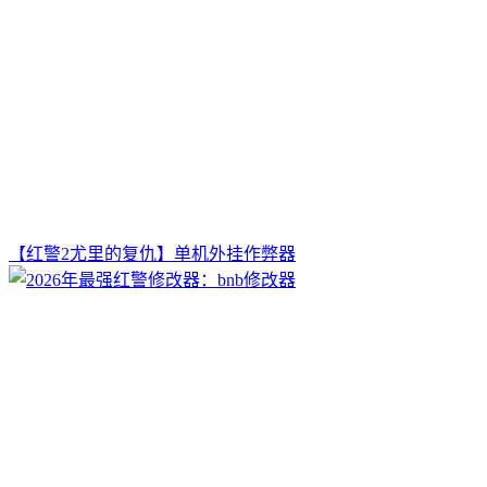
【红警2尤里的复仇】单机外挂作弊器