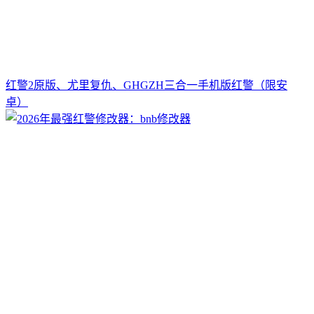
红警2原版、尤里复仇、GHGZH三合一手机版红警（限安
卓）