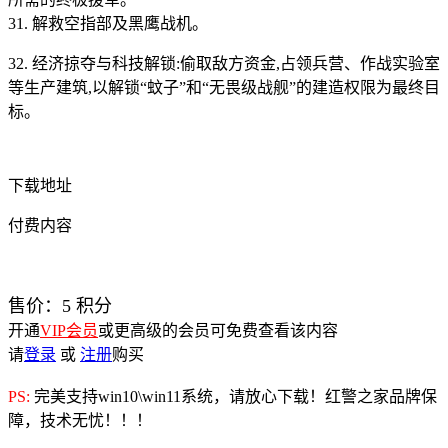
31. 解救空指部及黑鹰战机。
32. 经济掠夺与科技解锁:偷取敌方资金,占领兵营、作战实验室
等生产建筑,以解锁“蚊子”和“无畏级战舰”的建造权限为最终目
标。
下载地址
付费内容
售价：
5
积分
开通
VIP会员
或更高级的会员可免费查看该内容
请
登录
或
注册
购买
PS:
完美支持win10\win11系统，请放心下载！红警之家品牌保
障，技术无忧！！！