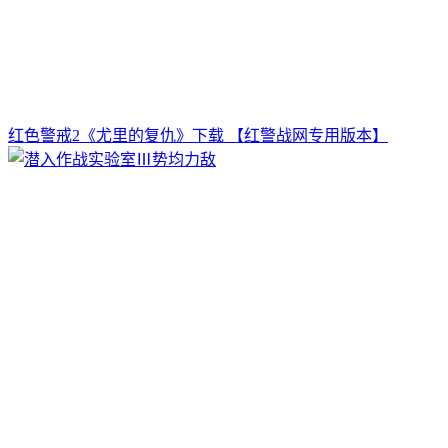
红色警戒2《尤里的复仇》下载 【红警战网专用版本】