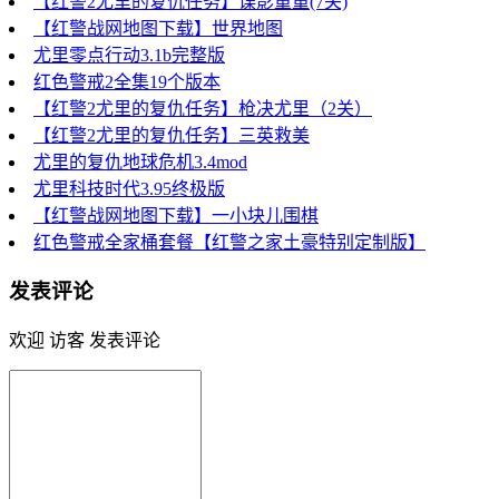
【红警2尤里的复仇任务】谍影重重(7关)
【红警战网地图下载】世界地图
尤里零点行动3.1b完整版
红色警戒2全集19个版本
【红警2尤里的复仇任务】枪决尤里（2关）
【红警2尤里的复仇任务】三英救美
尤里的复仇地球危机3.4mod
尤里科技时代3.95终极版
【红警战网地图下载】一小块儿围棋
红色警戒全家桶套餐【红警之家土豪特别定制版】
发表评论
欢迎 访客 发表评论