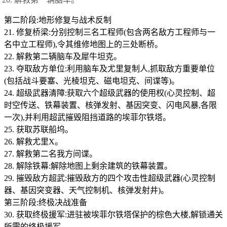
第二阶段:地形修复与战术反制
21. 修复桥梁:分别控制三名工程师(包含两名敌方工程师与一
名中立工程师),令其维修地图上的三处断桥。
22. 解救第二辆脑车及犀牛坦克。
23. 夺取敌方单位:利用脑车及尤里复制人,抓取敌方重要单位
(包括战斗要塞、光棱坦克、磁电坦克、间谍等)。
24. 超级武器清障:获取六个超级武器的使用权(心灵控制、超
时空传送、铁幕装置、核弹发射、基因突变、闪电风暴,各限
一次),并利用超武摧毁阻挡道路的埃菲尔铁塔。
25. 获取苏联船坞。
26. 解救尤里X。
27. 解救第二名我方间谍。
28. 解除铁幕:解除地图上剩余建筑的铁幕装置。
29. 摧毁敌方超武:摧毁敌方的四个攻击性超级武器(心灵控制
器、基因突变器、天气控制机、核弹发射井)。
第三阶段:终极决战准备
30. 获取终极援军:进驻被埃菲尔铁塔保护的棕色大楼,解锁通关
所需的终极援军。