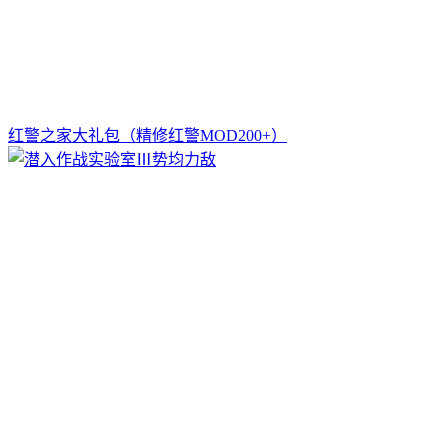
红警之家大礼包（精修红警MOD200+）