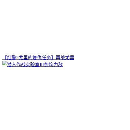
【红警2尤里的复仇任务】再战尤里