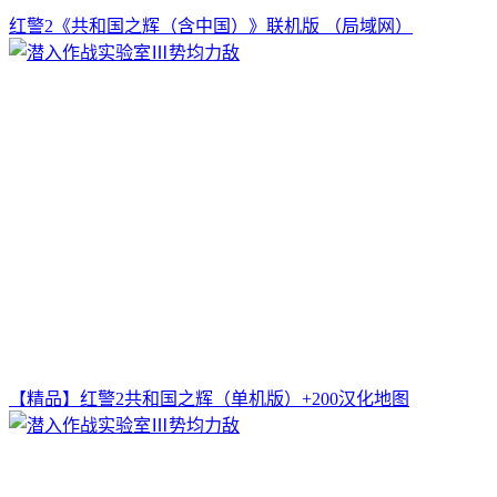
红警2《共和国之辉（含中国）》联机版 （局域网）
【精品】红警2共和国之辉（单机版）+200汉化地图