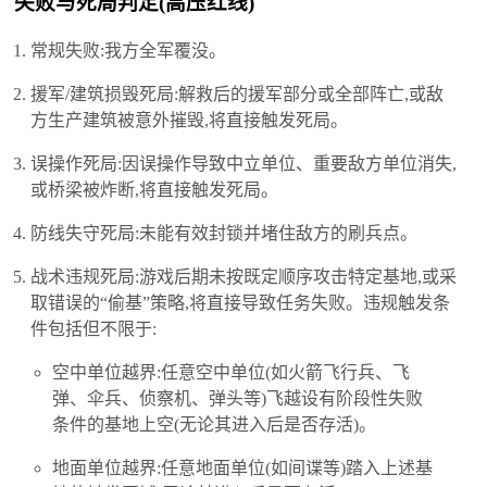
️ 失败与死局判定(高压红线)
常规失败:我方全军覆没。
援军/建筑损毁死局:解救后的援军部分或全部阵亡,或敌
方生产建筑被意外摧毁,将直接触发死局。
误操作死局:因误操作导致中立单位、重要敌方单位消失,
或桥梁被炸断,将直接触发死局。
防线失守死局:未能有效封锁并堵住敌方的刷兵点。
战术违规死局:游戏后期未按既定顺序攻击特定基地,或采
取错误的“偷基”策略,将直接导致任务失败。违规触发条
件包括但不限于:
空中单位越界:任意空中单位(如火箭飞行兵、飞
弹、伞兵、侦察机、弹头等)飞越设有阶段性失败
条件的基地上空(无论其进入后是否存活)。
地面单位越界:任意地面单位(如间谍等)踏入上述基