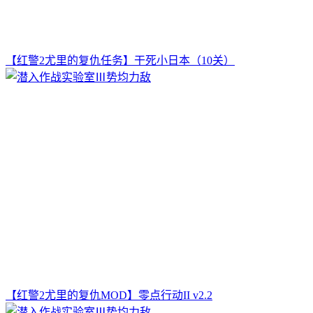
【红警2尤里的复仇任务】干死小日本（10关）
【红警2尤里的复仇MOD】零点行动II v2.2