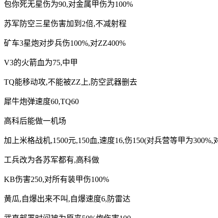
包你死无星伤为90,对金属甲伤为100%
苏军防空三星伤害加到2倍,不减射程
矿车3星炮对步兵伤100%,对ZZ400%
V3的火箭血为75,中甲
TQ能移动攻,不能被ZZ上,防空武器删去
犀牛炮弹速度60,TQ60
高科后能做一机场
加上米格战机,1500元,150血,速度16,伤150(对兵营等甲为300%,
工兵改为各苏军都有,高科做
KB伤害250,对所有装甲伤100%
黄瓜,自爆出来不叫,自爆速度6,防雷达