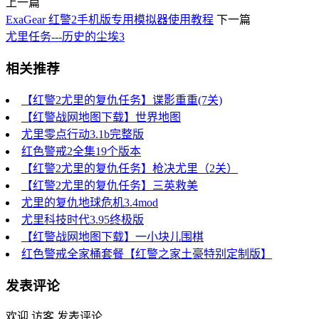
上一篇
ExaGear 红警2手机版专用模拟器使用教程
下一篇
尤里任务---历史的尘埃3
相关推荐
【红警2尤里的复仇任务】谍影重重(7关)
【红警战网地图下载】世界地图
尤里零点行动3.1b完整版
红色警戒2全集19个版本
【红警2尤里的复仇任务】枪决尤里（2关）
【红警2尤里的复仇任务】三英救美
尤里的复仇地球危机3.4mod
尤里科技时代3.95终极版
【红警战网地图下载】一小块儿围棋
红色警戒全家桶套餐【红警之家土豪特别定制版】
发表评论
欢迎 访客 发表评论