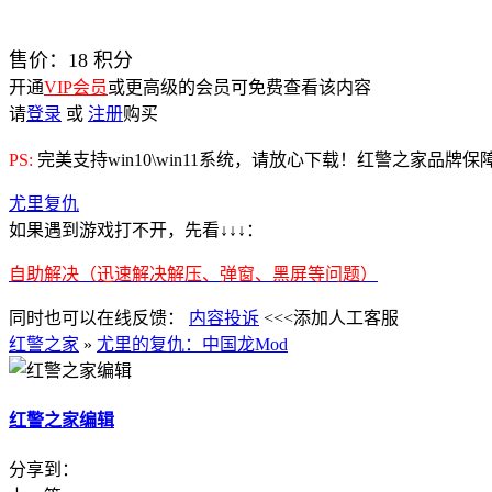
售价：
18
积分
开通
VIP会员
或更高级的会员可免费查看该内容
请
登录
或
注册
购买
PS:
完美支持win10\win11系统，请放心下载！红警之家品牌
尤里复仇
如果遇到游戏打不开，先看↓↓↓：
自助解决（迅速解决解压、弹窗、黑屏等问题）
同时也可以在线反馈：
内容投诉
<<<添加人工客服
红警之家
»
尤里的复仇：中国龙Mod
红警之家编辑
分享到：