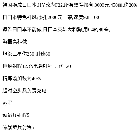
韩国换成日囗本.HY改为F22,所有盟军都有.3000元,450血,伤2
日囗本特色神风战机,2000元一架,速度9,血100
谭雅日囗本不能做,日囗本英雄大和狗,用C4的蜘蛛。
海报高科做
坦杀三星伤250,射速60
巨炮射程12,充电后射程13,伤120
精炼场加钱为40%
超时空步兵负责充电
苏军
动员兵射程5
磁暴步兵射程5