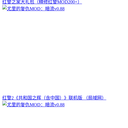
红警之家大礼包（精修红警MOD200+）
红警2《共和国之辉（含中国）》联机版 （局域网）