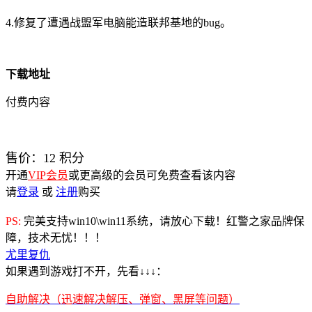
4.修复了遭遇战盟军电脑能造联邦基地的bug。
下载地址
付费内容
售价：
12
积分
开通
VIP会员
或更高级的会员可免费查看该内容
请
登录
或
注册
购买
PS:
完美支持win10\win11系统，请放心下载！红警之家品牌保
障，技术无忧！！！
尤里复仇
如果遇到游戏打不开，先看↓↓↓：
自助解决（迅速解决解压、弹窗、黑屏等问题）