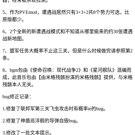
器，经常被杀软拉黑。
5、作为PVEmod，遭遇战居然只有3+3+2共8个势力可选，比
原版都少。
6、2个全新的新遭遇战模式和不知道从哪里偷来的约30张遭遇
战新地图。
7、盟军任务大概率不止这三关，但是什么时候做完请参照第2
条。
8、bgm包由《使命召唤：现代战争2》和《星河舰队》混编而
成，此音乐包由【由米格残骸扮演的米格残骸】提供，与米格
残骸本人无关。
bug修正记录：
1.修复了联邦军第三关飞虫攻击时有概率ie的bug。
2.修复了神盾巡洋舰的导弹自毁bug。
3.修改了一处文本提示。