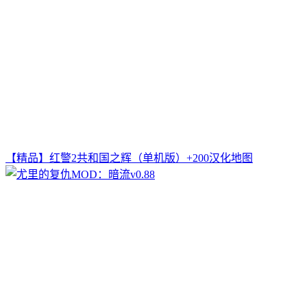
【精品】红警2共和国之辉（单机版）+200汉化地图