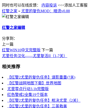
同时也可以在线反馈：
内容投诉
<<<添加人工客服
红警之家
»
尤里的复仇MOD：暗流v0.88
红警之家编辑
分享到：
上一篇
红警WIN10中文完整版
下一篇
尤里任务汉化——尤里复活II（1-7关）
相关推荐
【红警2尤里的复仇任务】谍影重重(7关)
【红警战网地图下载】世界地图
尤里零点行动3.1b完整版
红色警戒2全集19个版本
【红警2尤里的复仇任务】枪决尤里（2关）
【红警2尤里的复仇任务】三英救美