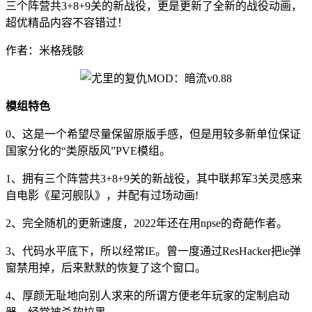
三个阵营共3+8+9关的新战役，更是更新了全新的战役动画，
超优精品内容不容错过！
作者：米格残骸
模组特色
0、这是一个希望尽量保留原版手感，但是用较多新单位保证
国家分化的“类原版风”PVE模组。
1、拥有三个阵营共3+8+9关的新战役，其中联邦军3关灵感来
自电影《星河舰队》，并配有过场动画!
2、完全随机的更新速度，2022年还在用npse的奇葩作者。
3、代码水平底下，所以经常IE。曾一度通过ResHacker把ie弹
窗禁用掉，后来默默的恢复了这个窗口。
4、厚颜无耻地向别人求来的所谓方便老年玩家的定制启动