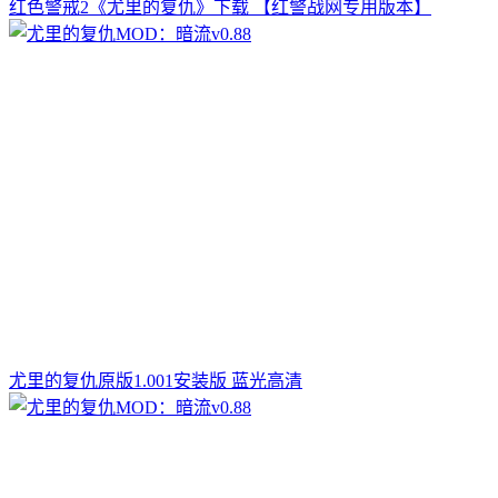
红色警戒2《尤里的复仇》下载 【红警战网专用版本】
尤里的复仇原版1.001安装版 蓝光高清