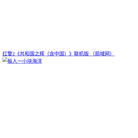
红警2《共和国之辉（含中国）》联机版 （局域网）