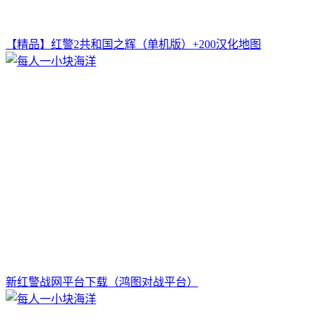
【精品】红警2共和国之辉（单机版）+200汉化地图
新红警战网平台下载（鸿图对战平台）