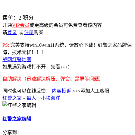
售价：
2
积分
开通
VIP会员
或更高级的会员可免费查看该内容
请
登录
或
注册
购买
PS:
完美支持win10\win11系统，请放心下载！红警之家品牌保
障，技术无忧！！！
战网红警地图
如果遇到游戏打不开，先看↓↓↓：
自助解决（迅速解决解压、弹窗、黑屏等问题）
同时也可以在线反馈：
内容投诉
<<<添加人工客服
红警之家
»
每人一小块海洋
红警之家编辑
分享到：