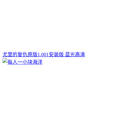
尤里的复仇原版1.001安装版 蓝光高清