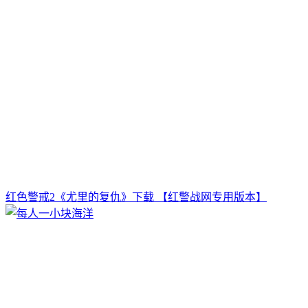
红色警戒2《尤里的复仇》下载 【红警战网专用版本】