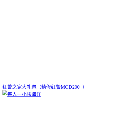
红警之家大礼包（精修红警MOD200+）