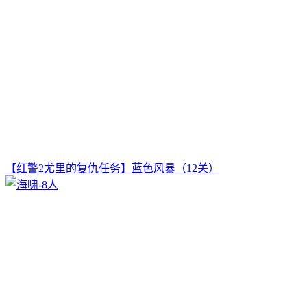
【红警2尤里的复仇任务】蓝色风暴（12关）