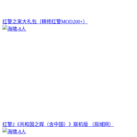
红警之家大礼包（精修红警MOD200+）
红警2《共和国之辉（含中国）》联机版 （局域网）