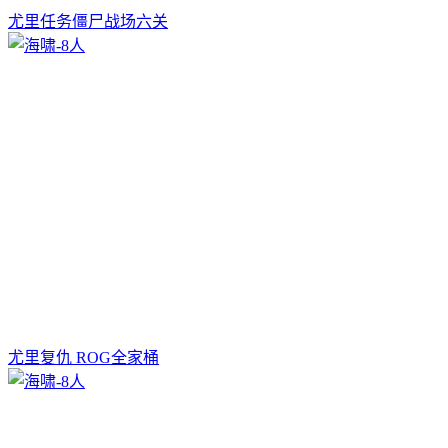
尤里任务僵尸战场六关
尤里复仇 ROG全家桶