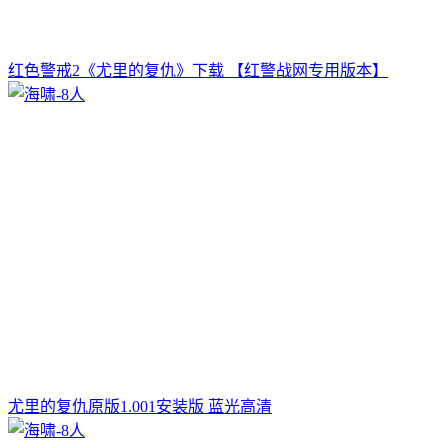
红色警戒2《尤里的复仇》下载 【红警战网专用版本】
尤里的复仇原版1.001安装版 蓝光高清