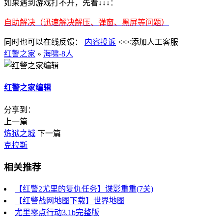
如果遇到游戏打不开，先看↓↓↓：
自助解决（迅速解决解压、弹窗、黑屏等问题）
同时也可以在线反馈：
内容投诉
<<<添加人工客服
红警之家
»
海啸-8人
红警之家编辑
分享到：
上一篇
炼狱之城
下一篇
克拉斯
相关推荐
【红警2尤里的复仇任务】谍影重重(7关)
【红警战网地图下载】世界地图
尤里零点行动3.1b完整版