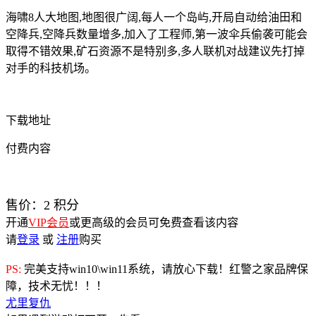
海啸8人大地图,地图很广阔,每人一个岛屿,开局自动给油田和
空降兵,空降兵数量增多,加入了工程师,第一波伞兵偷袭可能会
取得不错效果,矿石资源不是特别多,多人联机对战建议先打掉
对手的科技机场。
下载地址
付费内容
售价：
2
积分
开通
VIP会员
或更高级的会员可免费查看该内容
请
登录
或
注册
购买
PS:
完美支持win10\win11系统，请放心下载！红警之家品牌保
障，技术无忧！！！
尤里复仇