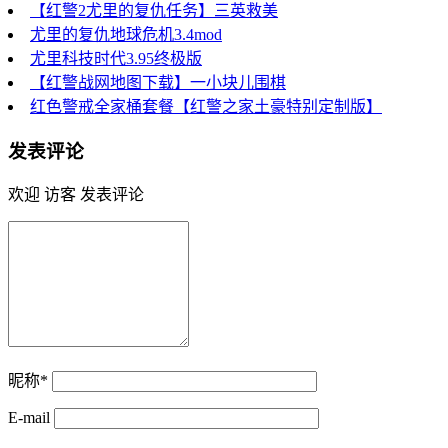
【红警2尤里的复仇任务】三英救美
尤里的复仇地球危机3.4mod
尤里科技时代3.95终极版
【红警战网地图下载】一小块儿围棋
红色警戒全家桶套餐【红警之家土豪特别定制版】
发表评论
欢迎 访客 发表评论
昵称*
E-mail