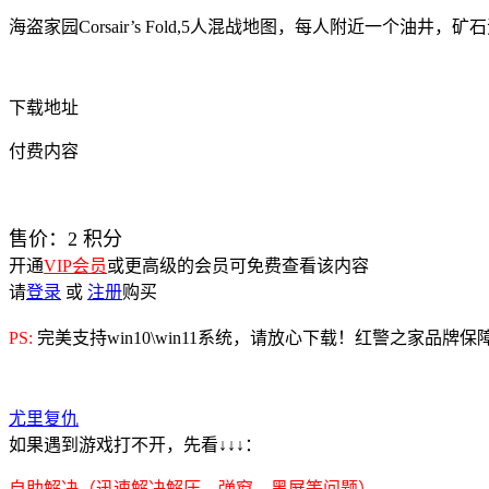
海盗家园Corsair’s Fold,5人混战地图，每人附近一
下载地址
付费内容
售价：
2
积分
开通
VIP会员
或更高级的会员可免费查看该内容
请
登录
或
注册
购买
PS:
完美支持win10\win11系统，请放心下载！红警之家品牌
尤里复仇
如果遇到游戏打不开，先看↓↓↓：
自助解决（迅速解决解压、弹窗、黑屏等问题）