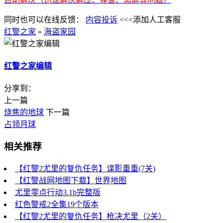
同时也可以在线反馈：
内容投诉
<<<添加人工客服
红警之家
»
海盗家园
红警之家编辑
分享到：
上一篇
烧焦的地球
下一篇
占领月球
相关推荐
【红警2尤里的复仇任务】谍影重重(7关)
【红警战网地图下载】世界地图
尤里零点行动3.1b完整版
红色警戒2全集19个版本
【红警2尤里的复仇任务】枪决尤里（2关）