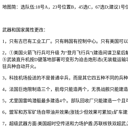
地图简：选队伍:18号A，23号位置B，45选C，67选D;建议
武器和国家属性更改：
1，只有古巴有工业工厂。只有韩国有控制中心。只有美国可
2，①美国火箭飞行兵可升级 为“登月飞行兵”(建造间谍卫星
⑤武装直升机按D键落地部署可变形为迫击炮形态(无装载运输
驻兵种自动开火。
3，科技机场投送的不是普通伞兵，而是其它四五种不同的兵种
4，法国巨炮限制造三个，航母只能造两个，无畏战舰只能建造
5，尤里国雷鸣潜艇最多建造4个。部队回收厂只能建造一个且
6，盟军和苏军矿场自带油井效果(涨钱少但效果可累加);矿车
7，超级武器方面:美国超时空传送和力场护盾;苏联核铁双超武