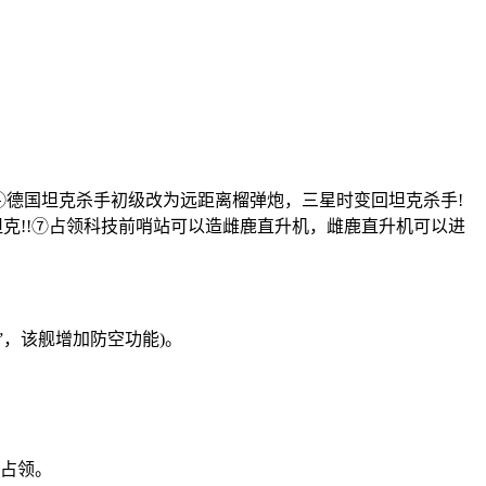
!④德国坦克杀手初级改为远距离榴弹炮，三星时变回坦克杀手!
坦克!!⑦占领科技前哨站可以造雌鹿直升机，雌鹿直升机可以进
，该舰增加防空功能)。
师占领。