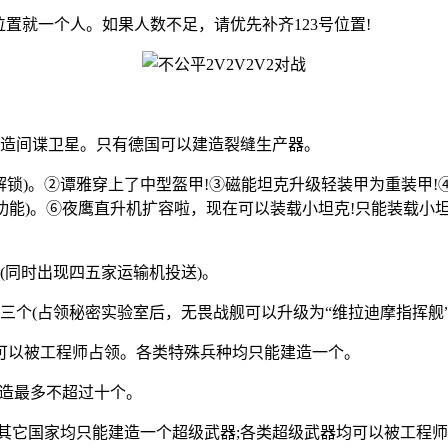
1号位置就一个人。如果人数不足，请优先补齐123号位置!
以造间谍卫星。只有德国可以建造裂缝生产器。
后解锁)。②谭雅穿上了中型盔甲!③磁能坦克升级轻装甲为重装甲
功能)。⑥夜鹰直升机扩容啦，现在可以装载小坦克!只能装载小
(同时出现四五家运输机投送)。
三个(占领秘密实验室后，无畏战舰可以升级为“维拉迪摩指挥舰”
可以被工程师占领。各类特殊兵种均只能建造一个。
建造最多不超过十个。
;其它国家均只能建造一个超级武器;各类超级武器均可以被工程