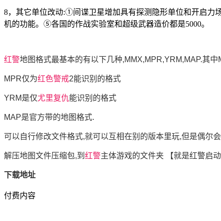
8，其它单位改动:①间谍卫星增加具有探测隐形单位和开启力
机的功能。⑤各国的作战实验室和超级武器造价都是5000。
红警
地图格式最基本的有以下几种,MMX,MPR,YRM,MAP.其
MPR仅为
红色警戒
2能识别的格式
YRM是仅
尤里复仇
能识别的格式
MAP是官方带的地图格式.
可以自行修改文件格式,就可以互相在别的版本里玩,但是偶尔会
解压地图文件压缩包,到
红警
主体游戏的文件夹 【就是红警启动
下载地址
付费内容