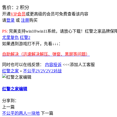
售价：
2
积分
开通
VIP会员
或更高级的会员可免费查看该内容
请
登录
或
注册
购买
PS:
完美支持win10\win11系统，请放心下载！红警之家品牌
尤里复仇
红警2
如果遇到游戏打不开，先看↓↓↓：
自助解决（迅速解决解压、弹窗、黑屏等问题）
同时也可以在线反馈：
内容投诉
<<<添加人工客服
红警之家
»
不公平2V2V2V2对战
红警之家编辑
分享到：
上一篇
不公平的两人一块地
下一篇