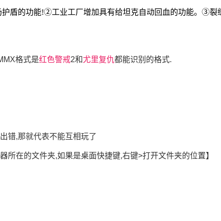
场护盾的功能!②工业工厂增加具有给坦克自动回血的功能。③裂
中MMX格式是
红色警戒
2和
尤里复仇
都能识别的格式.
出错,那就代表不能互相玩了
器所在的文件夹,如果是桌面快捷键,右键>打开文件夹的位置】