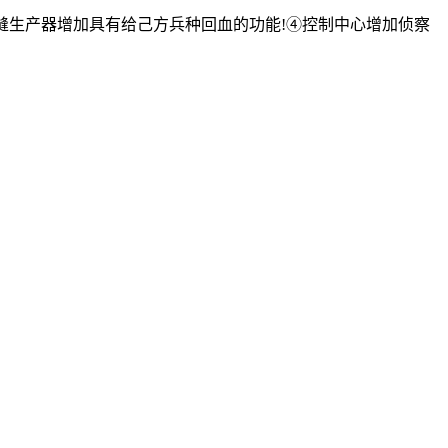
缝生产器增加具有给己方兵种回血的功能!④控制中心增加侦察