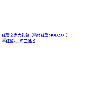
红警之家大礼包（精修红警MOD200+）