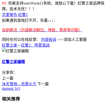
PS:
完美支持win10\win11系统，请放心下载！红警之家品牌保
障，技术无忧！！！
尤里复仇
红警2
如果遇到游戏打不开，先看↓↓↓：
自助解决（迅速解决解压、弹窗、黑屏等问题）
同时也可以在线反馈：
内容投诉
<<<添加人工客服
红警之家
»
红警2：阵营混战
红警之家编辑
分享到：
上一篇
冰天雪地—无限火力
下一篇
darmok 3v3
相关推荐