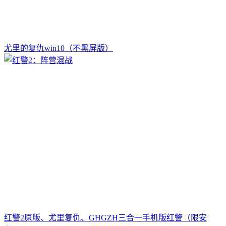
尤里的复仇win10（不黑屏版）
红警2原版、尤里复仇、GHGZH三合一手机版红警（限安