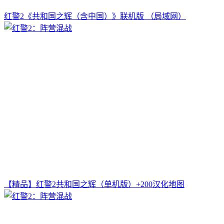
红警2《共和国之辉（含中国）》联机版 （局域网）
【精品】红警2共和国之辉（单机版）+200汉化地图