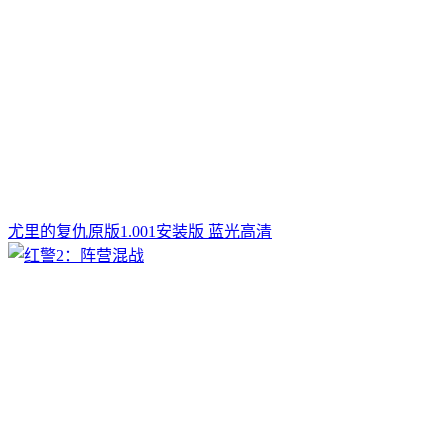
尤里的复仇原版1.001安装版 蓝光高清