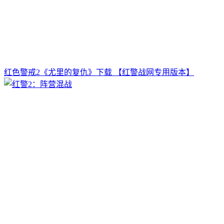
红色警戒2《尤里的复仇》下载 【红警战网专用版本】