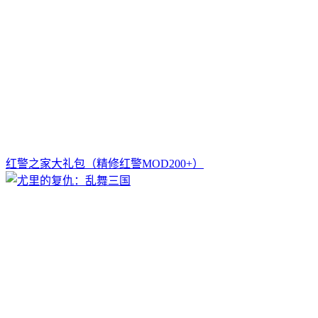
红警之家大礼包（精修红警MOD200+）