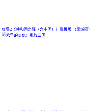
红警2《共和国之辉（含中国）》联机版 （局域网）