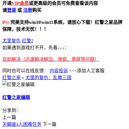
开通
VIP会员
或更高级的会员可免费查看该内容
请
登录
或
注册
购买
PS:
完美支持win10\win11系统，请放心下载！红警之家品牌
保障，技术无忧！！！
尤里复仇
红警2
如果遇到游戏打不开，先看↓↓↓：
自助解决（迅速解决解压、弹窗、黑屏等问题）
同时也可以在线反馈：
内容投诉
<<<添加人工客服
红警之家
»
尤里的复仇：乱舞三国
红警之家编辑
分享到：
上一篇
天蝎座4人困难任务
下一篇