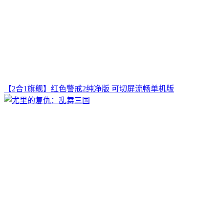
【2合1旗舰】红色警戒2纯净版 可切屏流畅单机版