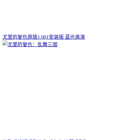
尤里的复仇原版1.001安装版 蓝光高清