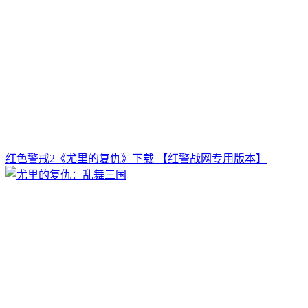
红色警戒2《尤里的复仇》下载 【红警战网专用版本】