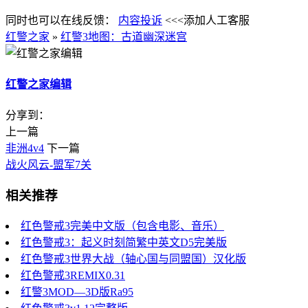
同时也可以在线反馈：
内容投诉
<<<添加人工客服
红警之家
»
红警3地图：古道幽深迷宫
红警之家编辑
分享到：
上一篇
非洲4v4
下一篇
战火风云-盟军7关
相关推荐
红色警戒3完美中文版（包含电影、音乐）
红色警戒3：起义时刻简繁中英文D5完美版
红色警戒3世界大战（轴心国与同盟国）汉化版
红色警戒3REMIX0.31
红警3MOD—3D版Ra95