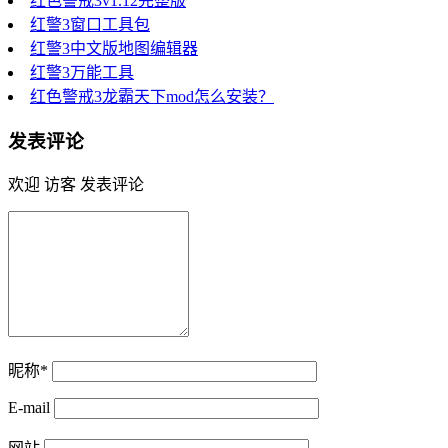
红色警戒3v1.12完整版
红警3窗口工具包
红警3中文版地图编辑器
红警3万能工具
红色警戒3龙霸天下mod怎么安装？
发表评论
欢迎 访客 发表评论
昵称*
E-mail