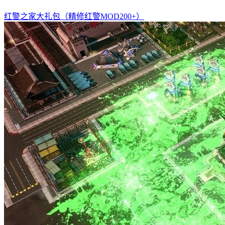
红警之家大礼包（精修红警MOD200+）