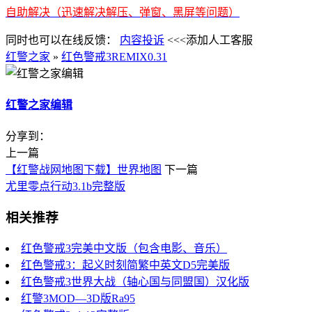
自助解决（迅速解决解压、弹窗、黑屏等问题）
同时也可以在线反馈：
内容投诉
<<<添加人工客服
红警之家
»
红色警戒3REMIX0.31
红警之家编辑
分享到：
上一篇
【红警战网地图下载】世界地图
下一篇
尤里零点行动3.1b完整版
相关推荐
红色警戒3完美中文版（包含电影、音乐）
红色警戒3：起义时刻简繁中英文D5完美版
红色警戒3世界大战（轴心国与同盟国）汉化版
红警3MOD—3D版Ra95