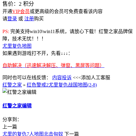
售价：
2
积分
开通
VIP会员
或更高级的会员可免费查看该内容
请
登录
或
注册
购买
PS:
完美支持win10\win11系统，请放心下载！红警之家品牌保
障，技术无忧！！！
尤里复仇地图
如果遇到游戏打不开，先看↓↓↓：
自助解决（迅速解决解压、弹窗、黑屏等问题）
同时也可以在线反馈：
内容投诉
<<<添加人工客服
红警之家
»
红色警戒2尤里复仇战国地图(2-8)
红警之家编辑
分享到：
上一篇
尤里的复仇7人地图北击匈奴
下一篇