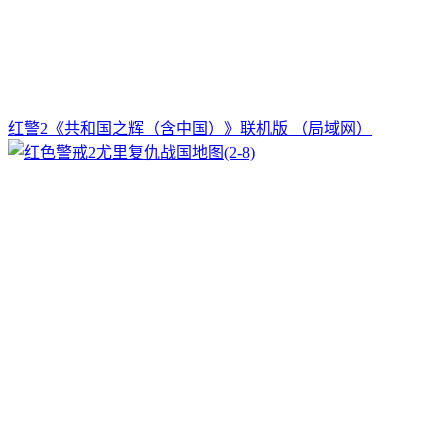
红警2《共和国之辉（含中国）》联机版 （局域网）