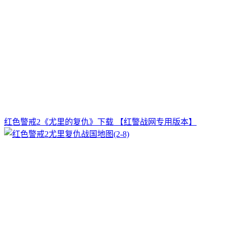
红色警戒2《尤里的复仇》下载 【红警战网专用版本】