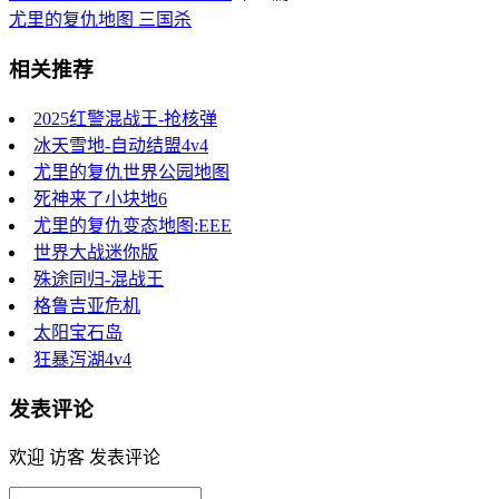
尤里的复仇地图 三国杀
相关推荐
2025红警混战王-抢核弹
冰天雪地-自动结盟4v4
尤里的复仇世界公园地图
死神来了小块地6
尤里的复仇变态地图:EEE
世界大战迷你版
殊途同归-混战王
格鲁吉亚危机
太阳宝石岛
狂暴泻湖4v4
发表评论
欢迎 访客 发表评论