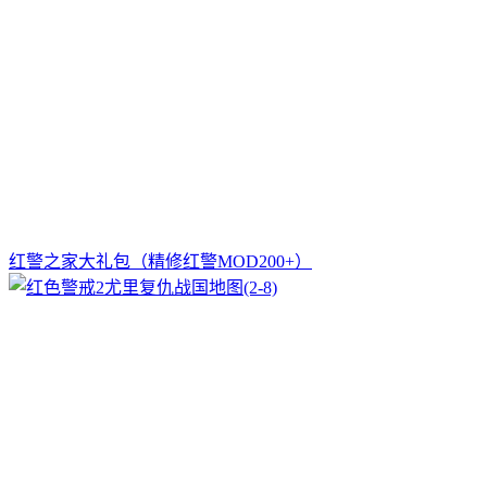
红警之家大礼包（精修红警MOD200+）