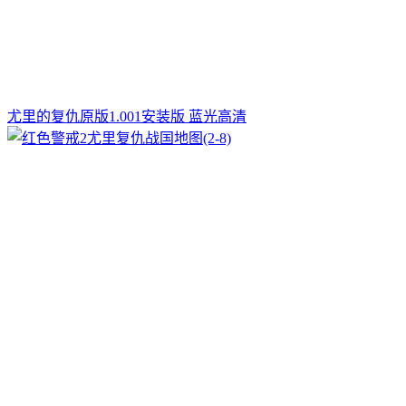
尤里的复仇原版1.001安装版 蓝光高清