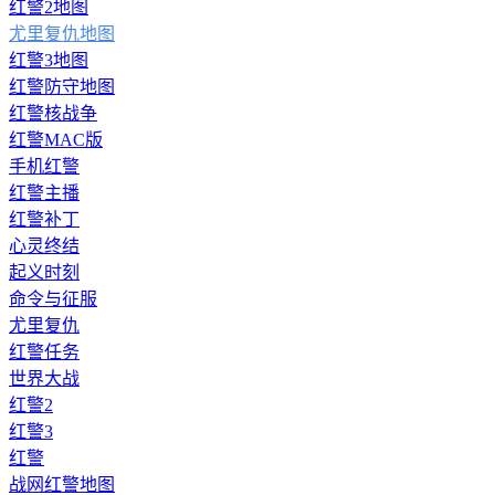
红警2地图
尤里复仇地图
红警3地图
红警防守地图
红警核战争
红警MAC版
手机红警
红警主播
红警补丁
心灵终结
起义时刻
命令与征服
尤里复仇
红警任务
世界大战
红警2
红警3
红警
战网红警地图