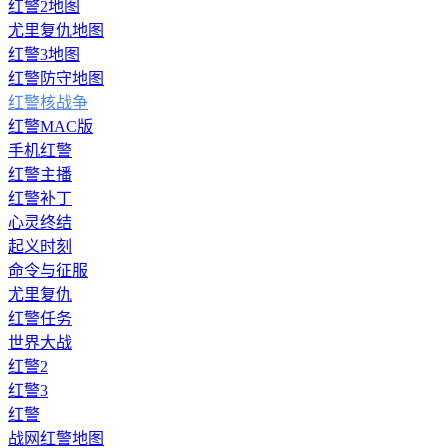
红警2地图
尤里复仇地图
红警3地图
红警防守地图
红警核战争
红警MAC版
手机红警
红警主播
红警补丁
心灵终结
起义时刻
命令与征服
尤里复仇
红警任务
世界大战
红警2
红警3
红警
战网红警地图