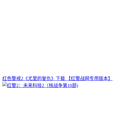
红色警戒2《尤里的复仇》下载 【红警战网专用版本】