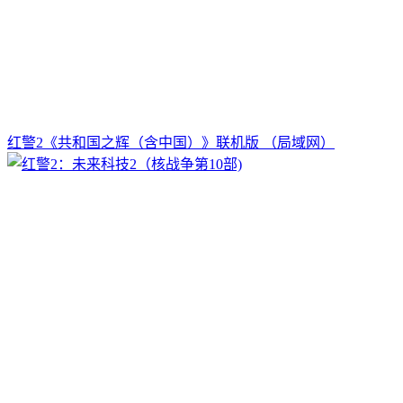
红警2《共和国之辉（含中国）》联机版 （局域网）