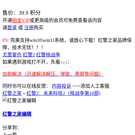
售价：
39.9
积分
开通
铂金VIP
或更高级的会员可免费查看该内容
请
登录
或
注册
购买
PS:
完美支持win10\win11系统，请放心下载！红警之家品牌保
障，技术无忧！！！
尤里复仇
红警2
红警核战争
如果遇到游戏打不开，先看↓↓↓：
自助解决（迅速解决解压、弹窗、黑屏等问题）
同时也可以在线反馈：
内容投诉
<<<添加人工客服
红警之家
»
红警2：未来科技2（核战争第10部)
红警之家编辑
分享到：
上一篇