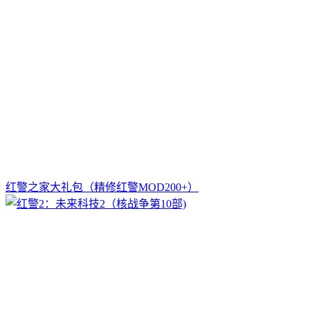
红警之家大礼包（精修红警MOD200+）