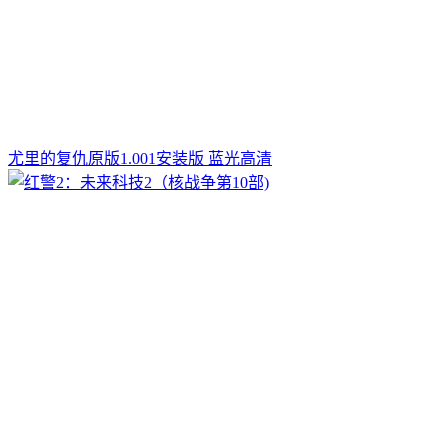
尤里的复仇原版1.001安装版 蓝光高清