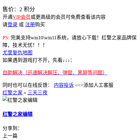
售价：
2
积分
开通
VIP会员
或更高级的会员可免费查看该内容
请
登录
或
注册
购买
PS:
完美支持win10\win11系统，请放心下载！红警之家品牌保
障，技术无忧！！！
尤里复仇地图
如果遇到游戏打不开，先看↓↓↓：
自助解决（迅速解决解压、弹窗、黑屏等问题）
同时也可以在线反馈：
内容投诉
<<<添加人工客服
红警之家
»
三天三夜
红警之家编辑
分享到：
上一篇