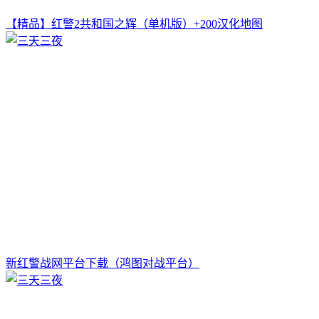
【精品】红警2共和国之辉（单机版）+200汉化地图
新红警战网平台下载（鸿图对战平台）