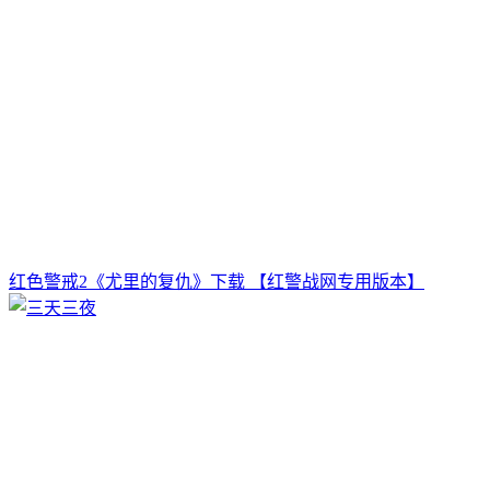
红色警戒2《尤里的复仇》下载 【红警战网专用版本】