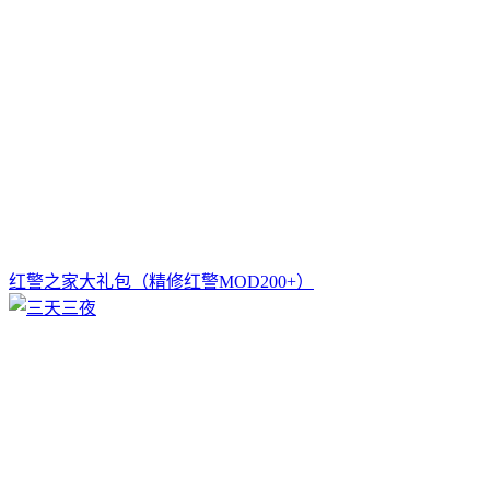
红警之家大礼包（精修红警MOD200+）