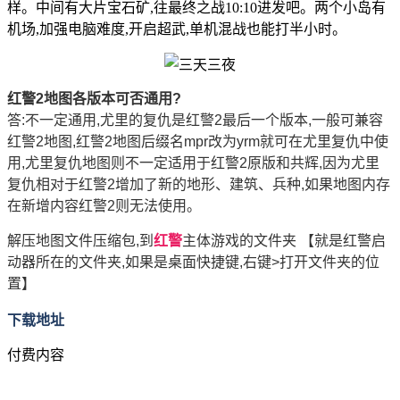
样。中间有大片宝石矿,往最终之战10:10进发吧。两个小岛有
机场,加强电脑难度,开启超武,单机混战也能打半小时。
红警2地图各版本可否通用?
答:不一定通用,尤里的复仇是红警2最后一个版本,一般可兼容
红警2地图,红警2地图后缀名mpr改为yrm就可在尤里复仇中使
用,尤里复仇地图则不一定适用于红警2原版和共辉,因为尤里
复仇相对于红警2增加了新的地形、建筑、兵种,如果地图内存
在新增内容红警2则无法使用。
解压地图文件压缩包,到
红警
主体游戏的文件夹 【就是红警启
动器所在的文件夹,如果是桌面快捷键,右键>打开文件夹的位
置】
下载地址
付费内容