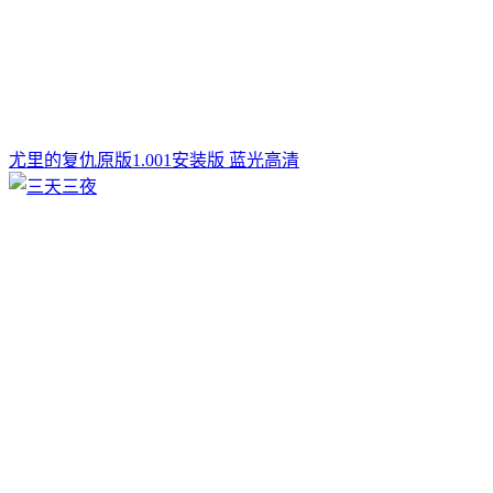
尤里的复仇原版1.001安装版 蓝光高清