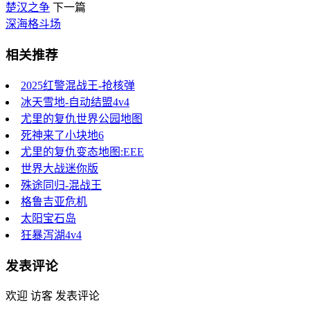
楚汉之争
下一篇
​深海格斗场
相关推荐
2025红警混战王-抢核弹
冰天雪地-自动结盟4v4
尤里的复仇世界公园地图
死神来了小块地6
尤里的复仇变态地图:EEE
世界大战迷你版
殊途同归-混战王
格鲁吉亚危机
太阳宝石岛
狂暴泻湖4v4
发表评论
欢迎 访客 发表评论