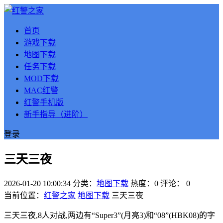
首页
游戏下载
地图下载
任务下载
MOD下载
MAC红警
红警手机版
新手指导（进阶）
登录
三天三夜
2026-01-20 10:00:34
分类：
地图下载
热度：0
评论：
0
当前位置：
红警之家
地图下载
三天三夜
三天三夜,8人对战,两边有“Super3”(月亮3)和“08”(HBK08)的字