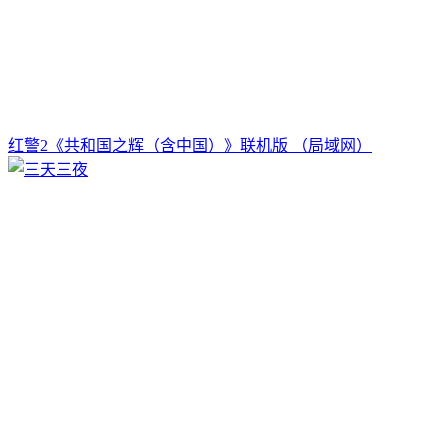
红警2《共和国之辉（含中国）》联机版 （局域网）