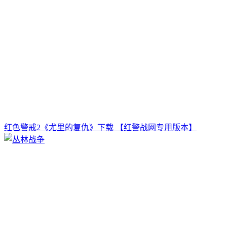
红色警戒2《尤里的复仇》下载 【红警战网专用版本】