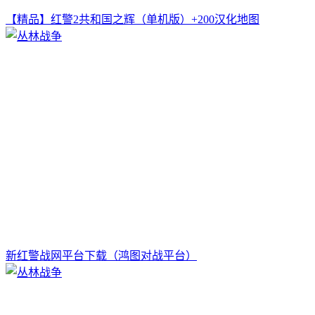
【精品】红警2共和国之辉（单机版）+200汉化地图
新红警战网平台下载（鸿图对战平台）