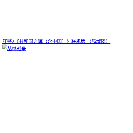
红警2《共和国之辉（含中国）》联机版 （局域网）