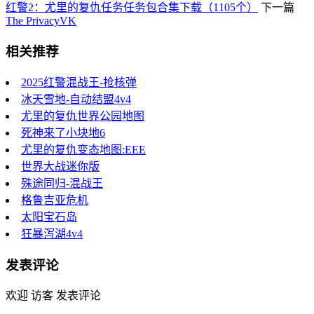
红警2：尤里的复仇任务任务包合集下载（1105个）
下一篇
The PrivacyVK
相关推荐
2025红警混战王-抢核弹
冰天雪地-自动结盟4v4
尤里的复仇世界公园地图
死神来了小块地6
尤里的复仇变态地图:EEE
世界大战迷你版
殊途同归-混战王
格鲁吉亚危机
太阳宝石岛
狂暴泻湖4v4
发表评论
欢迎 访客 发表评论