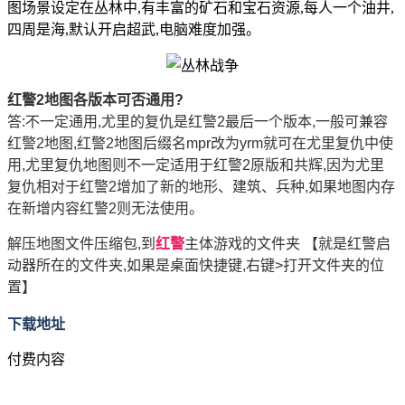
图场景设定在丛林中,有丰富的矿石和宝石资源,每人一个油井,
四周是海,默认开启超武,电脑难度加强。
红警2地图各版本可否通用?
答:不一定通用,尤里的复仇是红警2最后一个版本,一般可兼容
红警2地图,红警2地图后缀名mpr改为yrm就可在尤里复仇中使
用,尤里复仇地图则不一定适用于红警2原版和共辉,因为尤里
复仇相对于红警2增加了新的地形、建筑、兵种,如果地图内存
在新增内容红警2则无法使用。
解压地图文件压缩包,到
红警
主体游戏的文件夹 【就是红警启
动器所在的文件夹,如果是桌面快捷键,右键>打开文件夹的位
置】
下载地址
付费内容