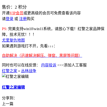
售价：
2
积分
开通
VIP会员
或更高级的会员可免费查看该内容
请
登录
或
注册
购买
PS:
完美支持win10\win11系统，请放心下载！红警之家品牌保
障，技术无忧！！！
尤里复仇地图
如果遇到游戏打不开，先看↓↓↓：
自助解决（迅速解决解压、弹窗、黑屏等问题）
同时也可以在线反馈：
内容投诉
<<<添加人工客服
红警之家
»
丛林战争
红警之家编辑
分享到：
上一篇