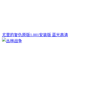
尤里的复仇原版1.001安装版 蓝光高清