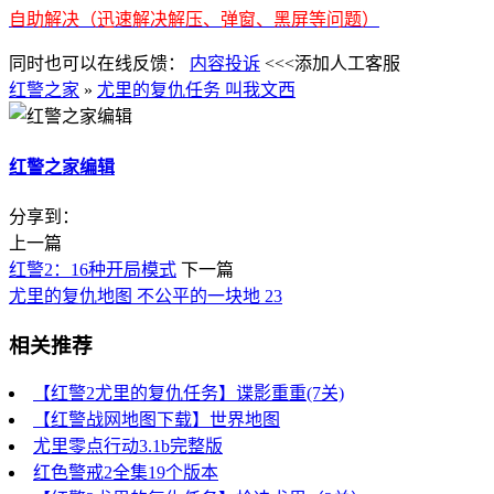
自助解决（迅速解决解压、弹窗、黑屏等问题）
同时也可以在线反馈：
内容投诉
<<<添加人工客服
红警之家
»
尤里的复仇任务 叫我文西
红警之家编辑
分享到：
上一篇
红警2：16种开局模式
下一篇
尤里的复仇地图 不公平的一块地 23
相关推荐
【红警2尤里的复仇任务】谍影重重(7关)
【红警战网地图下载】世界地图
尤里零点行动3.1b完整版
红色警戒2全集19个版本