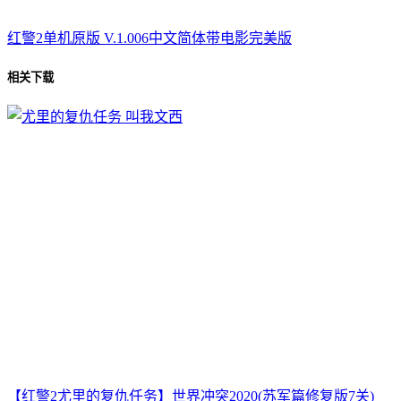
红警2单机原版 V.1.006中文简体带电影完美版
相关下载
【红警2尤里的复仇任务】世界冲突2020(苏军篇修复版7关)