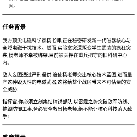
网。
任务背景
我方顶尖电磁科学家杨老师,正在秘密研发新一代磁暴核心与
全域电磁干扰技术。然而,实验室突遭叛变学生武装的疯狂突
袭,杨老师不幸被绑架,目前被关押在重兵把守的旧科研中心
内。
敌人妄图通过严刑逼供,迫使杨老师交出核心技术蓝图,进而量
产这种毁灭性的电磁武器,这将给整个战区带来不可估量的安
全威胁!
指挥官,你必须立刻集结精锐部队,以雷霆之势突破敌军防线、
摧毁防御工事,务必安全救出杨老师,绝不能让核心科技落入敌
手!