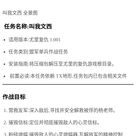
叫我文西 全景图
任务名称:叫我文西
适用版本:尤里复仇 1.001
任务类别:盟军单兵作战任务
安装指南:将压缩包解压至尤里的复仇游戏根目录。
️ 前置必读:本任务依赖 TX地形,任务包内已包含相关文件
作战目标
营救友军:深入敌后,寻找并安全解救被俘的杨老师。
摧毁信标:定位并彻底摧毁敌人的心灵信标。
粉碎增幅:摧毁敌人的心灵增幅器,瓦解敌军的精神控制