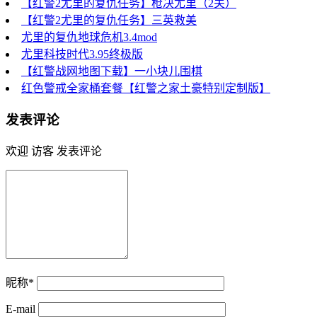
【红警2尤里的复仇任务】枪决尤里（2关）
【红警2尤里的复仇任务】三英救美
尤里的复仇地球危机3.4mod
尤里科技时代3.95终极版
【红警战网地图下载】一小块儿围棋
红色警戒全家桶套餐【红警之家土豪特别定制版】
发表评论
欢迎 访客 发表评论
昵称*
E-mail