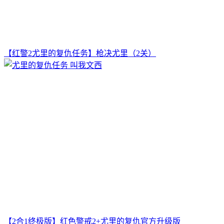
【红警2尤里的复仇任务】枪决尤里（2关）
【2合1终极版】红色警戒2+尤里的复仇官方升级版