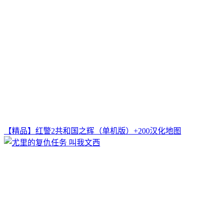
【精品】红警2共和国之辉（单机版）+200汉化地图