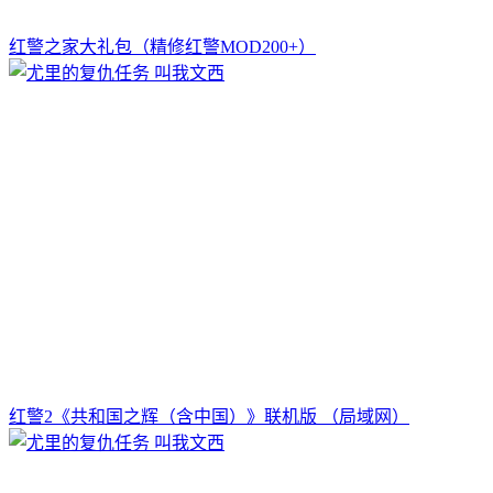
红警之家大礼包（精修红警MOD200+）
红警2《共和国之辉（含中国）》联机版 （局域网）