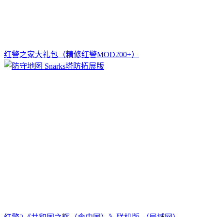
红警之家大礼包（精修红警MOD200+）