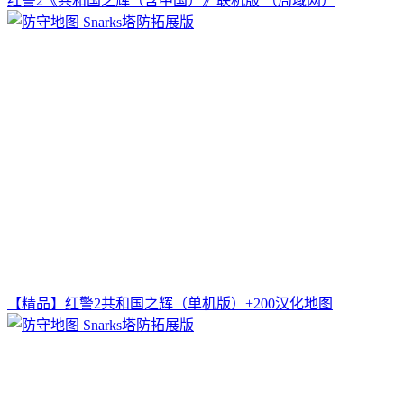
红警2《共和国之辉（含中国）》联机版 （局域网）
【精品】红警2共和国之辉（单机版）+200汉化地图