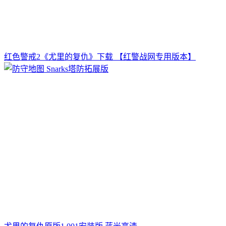
红色警戒2《尤里的复仇》下载 【红警战网专用版本】