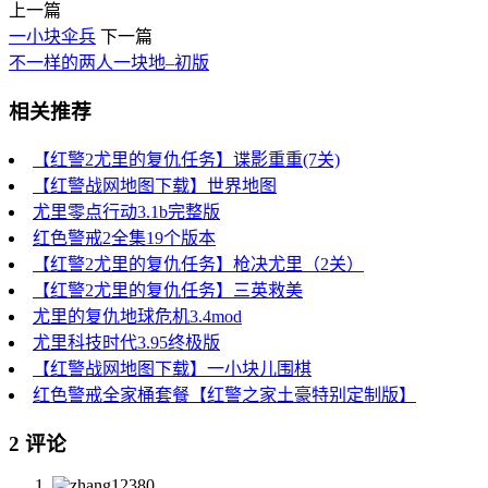
上一篇
一小块伞兵
下一篇
不一样的两人一块地–初版
相关推荐
【红警2尤里的复仇任务】谍影重重(7关)
【红警战网地图下载】世界地图
尤里零点行动3.1b完整版
红色警戒2全集19个版本
【红警2尤里的复仇任务】枪决尤里（2关）
【红警2尤里的复仇任务】三英救美
尤里的复仇地球危机3.4mod
尤里科技时代3.95终极版
【红警战网地图下载】一小块儿围棋
红色警戒全家桶套餐【红警之家土豪特别定制版】
2 评论