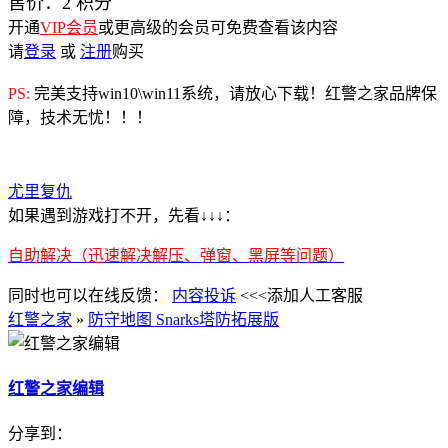
售价：
2
积分
开通
VIP会员
或更高级的会员可免费查看该内容
请
登录
或
注册
购买
PS:
完美支持win10\win11系统，请放心下载！红警之家品牌保
障，技术无忧！！！
尤里复仇
如果遇到游戏打不开，先看↓↓↓：
自助解决（迅速解决解压、弹窗、黑屏等问题）
同时也可以在线反馈：
内容投诉
<<<添加人工客服
红警之家
»
防守地图 Snarks塔防拓展版
红警之家编辑
分享到：