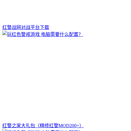
红警战网对战平台下载
红警之家大礼包（精修红警MOD200+）