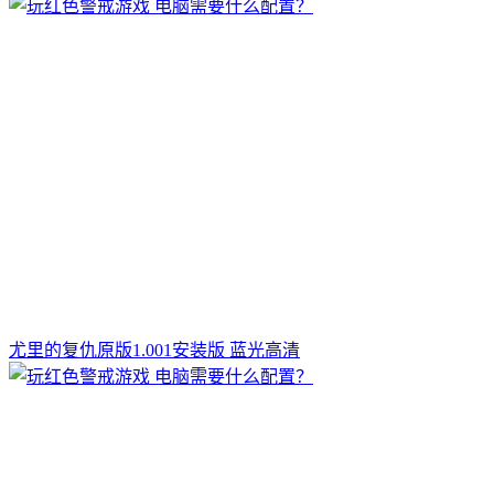
尤里的复仇原版1.001安装版 蓝光高清