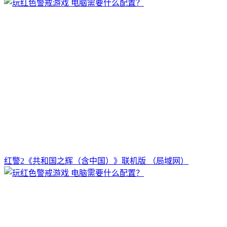
红警2《共和国之辉（含中国）》联机版 （局域网）