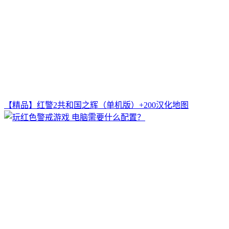
【精品】红警2共和国之辉（单机版）+200汉化地图