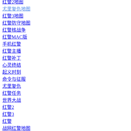
红警2地图
尤里复仇地图
红警3地图
红警防守地图
红警核战争
红警MAC版
手机红警
红警主播
红警补丁
心灵终结
起义时刻
命令与征服
尤里复仇
红警任务
世界大战
红警2
红警3
红警
战网红警地图